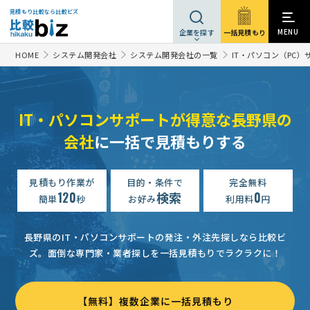
見積もり比較なら比較ビズ
MENU
一括見積もり
企業を探す
HOME
システム開発会社
システム開発会社の一覧
IT・パソコン（PC
IT・パソコンサポートが得意な長野県の
会社
に一括で見積もりする
見積もり作業が
目的・条件で
完全無料
120
検索
0
簡単
秒
お好み
利用料
円
長野県のIT・パソコンサポートの発注・外注先探しなら比較ビ
ズ。
面倒な専門家・業者探しを一括見積もりでラクラクに！
【無料】複数企業に一括見積もり