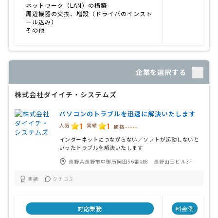
ネットワーク（LAN）の構築
周辺機器の交換、増設（ドライバのインスト
ール込み）
その他
企業を選択する
株式会社ダイイチ・システムズ
パソコンのトラブルを迅速に解決いたします
1
1
人気
実績
価格
-----
インターネットにつながらない／ソフトが起動しないと
いったトラブルを解決いたします
長野県長野市中御所岡田56番地8 長野山王ビル3F
実績
クチコミ
対応業務
料金例