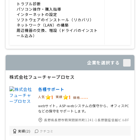
トラブル診断
パソコン操作・購入指導
インターネットの設定
ソフトウェアのインストール（リカバリ）
ネットワーク（LAN）の構築
周辺機器の交換、増設（ドライバのインスト
ール込み）
企業を選択する
株式会社フューチャープロセス
各種サポート
1
1
人気
実績
価格
-----
webサイト，ASP-webシステムの保守から、オフィスPC
などの保守をサポートします。
長野県長野市鶴賀問御所町1241-1長野銀座信越ビル8F
実績(2)
クチコミ