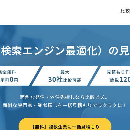
比
（検索エンジン最適化）の
完全無料
最大
見積もり作
0
30社
12
利用料
円
比較可能
簡単
面倒な発注・外注先探しなら比較ビズ。
面倒な専門家・業者探しを一括見積もりでラクラクに！
【無料】複数企業に一括見積もり