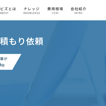
較ビズとは
ナレッジ
費用相場
会社紹介
ABOUT
KNOWLEDGE
COST
INTRO
見積もり依頼
業が
0
秒