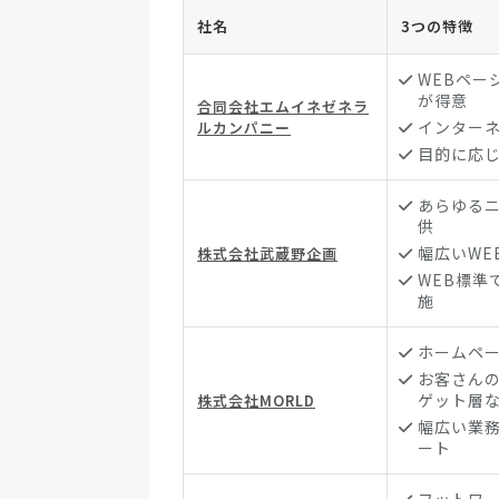
社名
3つの特徴
WEBペー
が得意
合同会社エムイネゼネラ
インター
ルカンパニー
目的に応じ
あらゆる
供
幅広いWE
株式会社武蔵野企画
WEB標準
施
ホームペ
お客さん
ゲット層な
株式会社MORLD
幅広い業
ート