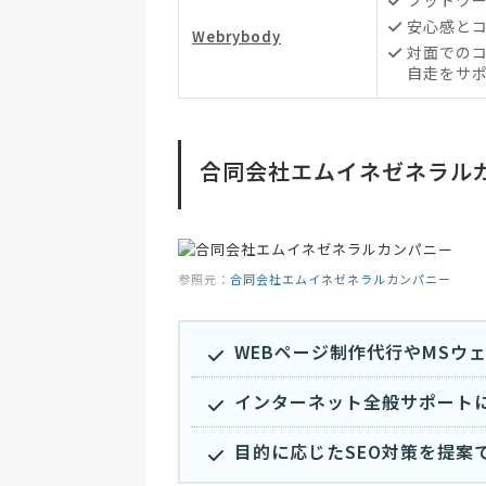
フットワ
安心感とコ
Webrybody
対面での
自走をサ
合同会社エムイネゼネラル
参照元：
合同会社エムイネゼネラルカンパニー
WEBページ制作代行やMSウ
インターネット全般サポート
目的に応じたSEO対策を提案