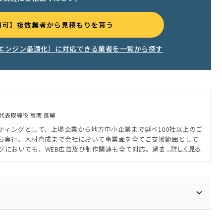
用可】複数業者から見積もりを貰う
索エンジン最適化）に対応できる業者を一覧から探す
代表取締役 萬関 良輔
ティングとして、上場企業から地方中小企業まで延べ100社以上のご
ら実行、人材育成まで会社において事業面を全てご支援範囲として
ングにおいても、WEB広告及び制作関連も全て対応。過去実績：集客
...詳しく見る
率 110％〜160％）、マーケティング人材育成PJ（人材育成後、集客