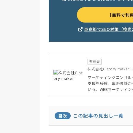
【無料で利
東京都でSEO対策（検
監修者
株式会社C story maker
マーケティングコンサル
支援を経験。戦略設計か
いる。WEBマーケティ
改善PJ（WEBマーケ改善
が2.5倍改善）
この記事の見出し一覧
目次