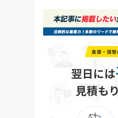
倉庫・保管
翌日には
見積も