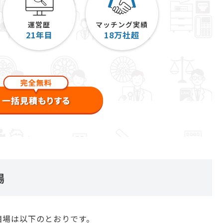
運営歴
マッチング実績
21
年目
18
万社超
場
相場は以下のとおりです。