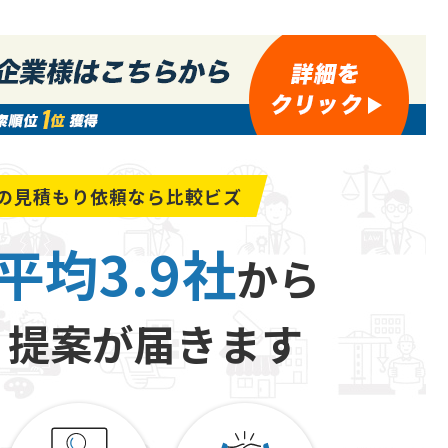
の
見積もり依頼なら比較ビズ
平均3.9社
から
り提案が届きます