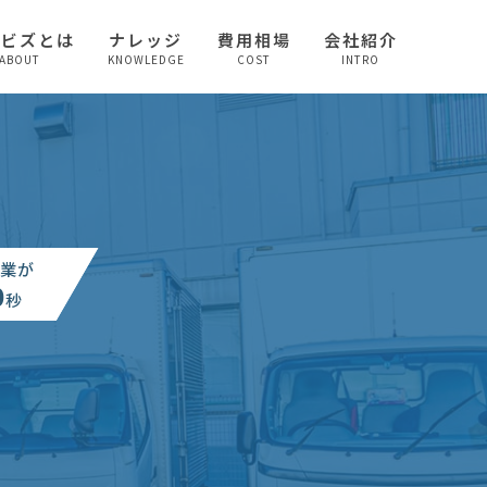
較ビズとは
ナレッジ
費用相場
会社紹介
ABOUT
KNOWLEDGE
COST
INTRO
業が
0
秒