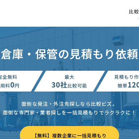
比
倉庫・保管の見積もり依頼
完全無料
最大
見積もり作
0
30社
12
利用料
円
比較可能
簡単
面倒な発注・外注先探しなら比較ビズ。
面倒な専門家・業者探しを一括見積もりでラクラクに！
【無料】複数企業に一括見積もり