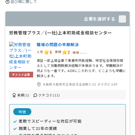
並び順に関して
企業を選択する
労務管理プラス／(一社)上本町助成金相談センター
職場の問題の早期解決
4
2
人気
実績
価格
-----
東証一部上場企業で事業所所長経験、特定社会保険労務
士として労働問題解決経験が多数あります。早期解決が
何よりも一番です。ADRにこだわらず、どこよりも早期に
オススメ企業
解決します。
大阪府大阪市天王寺区生玉前町3-25 タマダビル9F
実績(1)
クチコミ(11)
特徴
柔軟でスピーディーな対応が可能
開業して21年の実績