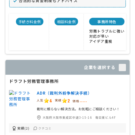
合法的な賃金制度もアドバイス
手続き料金例
相談料金例
事務所特色
労務トラブルに強い
対応が早い
アイデア重視
企業を選択する
ドラフト労務管理事務所
ADR（裁判外紛争解決手続）
4
2
人気
実績
価格
-----
裁判に頼らない解決方法。お気軽にご相談ください！
大阪府大阪市東成区中道3-15-16 毎日東ビル4F
実績(2)
クチコミ