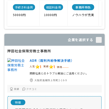
手続き料金例
相談料金例
事務所特色
開
50000円
10000円
ノウハウが充実
企業を選択する
押田社会保険労務士事務所
ADR（裁判外紛争解決手続）
1
1
人気
実績
価格
-----
問題社員とのトラブル解消にご活用ください。
大阪府高槻市上牧町2-16-9
実績
クチコミ
特徴