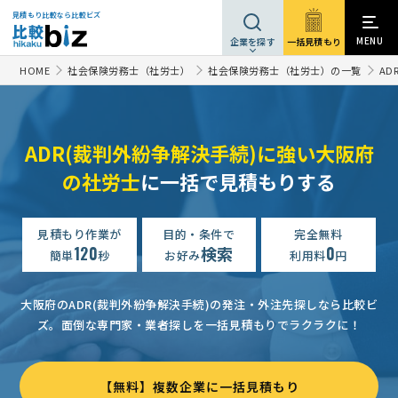
見積もり比較なら比較ビズ
MENU
一括見積もり
企業を探す
HOME
社会保険労務士（社労士）
社会保険労務士（社労士）の一覧
AD
ADR(裁判外紛争解決手続)に強い大阪府
の社労士
に一括で見積もりする
見積もり作業が
目的・条件で
完全無料
120
検索
0
簡単
秒
お好み
利用料
円
大阪府のADR(裁判外紛争解決手続)の発注・外注先探しなら比較ビ
ズ。
面倒な専門家・業者探しを一括見積もりでラクラクに！
【無料】複数企業に一括見積もり