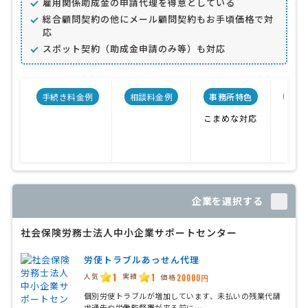
雇用関係助成金の申請代理を得意としている
総合顧問契約の他にメール顧問契約もお手頃価格で対
応
スポット契約（助成金申請のみ等）も対応
手続き料金例
相談料金例
事務所特色
開業
こまめな対応
企業を選択する
社会保険労務士法人中小企業サポートセンター
労使トラブルあっせん代理
1
1
人気
実績
価格
20000円
個別労使トラブルが増加しています、未払いの残業代請
求通告や労働監督署が来る前に…