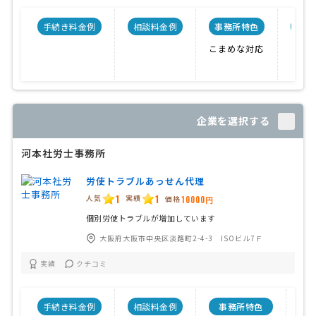
手続き料金例
相談料金例
事務所特色
開業
こまめな対応
企業を選択する
河本社労士事務所
労使トラブルあっせん代理
1
1
人気
実績
価格
10000円
個別労使トラブルが増加しています
大阪府大阪市中央区淡路町2-4-3 ISOビル7Ｆ
実績
クチコミ
手続き料金例
相談料金例
事務所特色
開