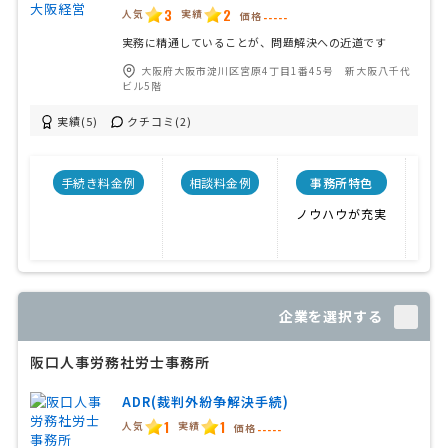
3
2
人気
実績
価格
-----
実務に精通していることが、問題解決への近道です
大阪府大阪市淀川区宮原4丁目1番45号 新大阪八千代
ビル5階
実績(5)
クチコミ(2)
手続き料金例
相談料金例
事務所特色
開
ノウハウが充実
20
企業を選択する
阪口人事労務社労士事務所
ADR(裁判外紛争解決手続)
1
1
人気
実績
価格
-----