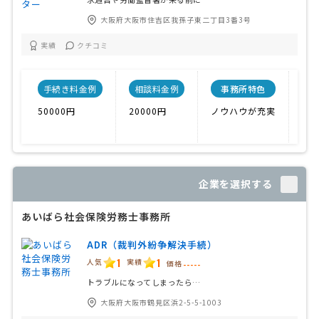
大阪府大阪市住吉区我孫子東二丁目3番3号
実績
クチコミ
手続き料金例
相談料金例
事務所特色
開
50000円
20000円
ノウハウが充実
企業を選択する
あいばら社会保険労務士事務所
ADR（裁判外紛争解決手続）
1
1
人気
実績
価格
-----
トラブルになってしまったら…
大阪府大阪市鶴見区浜2-5-5-1003