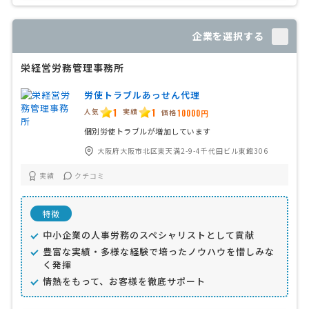
企業を選択する
栄経営労務管理事務所
労使トラブルあっせん代理
1
1
人気
実績
価格
10000円
個別労使トラブルが増加しています
大阪府大阪市北区東天満2-9-4千代田ビル東館306
実績
クチコミ
特徴
中小企業の人事労務のスペシャリストとして貢献
豊富な実績・多様な経験で培ったノウハウを惜しみな
く発揮
情熱をもって、お客様を徹底サポート