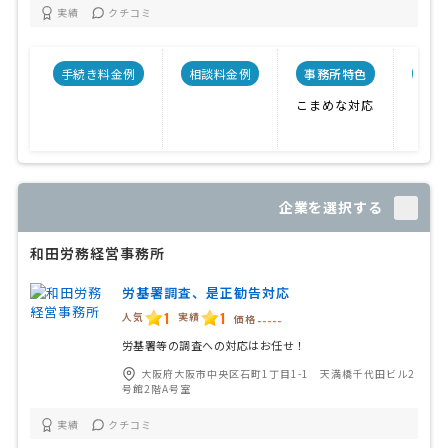
実績
クチコミ
手続き料金例
相談料金例
事務所特色
開業
こまめな対応
企業を選択する
和田労務経営事務所
労基署調査、是正勧告対応
1
1
人気
実績
価格
-----
労基署等の調査への対応はお任せ！
大阪府大阪市中央区石町1丁目1-1 天満橋千代田ビル2
号館2階A号室
実績
クチコミ