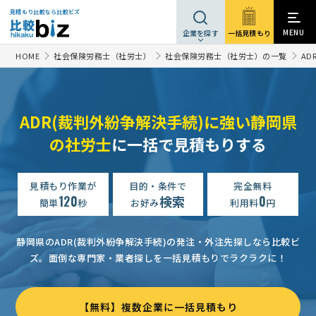
見積もり比較なら比較ビズ
MENU
一括見積もり
企業を探す
HOME
社会保険労務士（社労士）
社会保険労務士（社労士）の一覧
AD
ADR(裁判外紛争解決手続)に強い静岡県
の社労士
に一括で見積もりする
見積もり作業が
目的・条件で
完全無料
120
検索
0
簡単
秒
お好み
利用料
円
静岡県のADR(裁判外紛争解決手続)の発注・外注先探しなら比較ビ
ズ。
面倒な専門家・業者探しを一括見積もりでラクラクに！
【無料】複数企業に一括見積もり