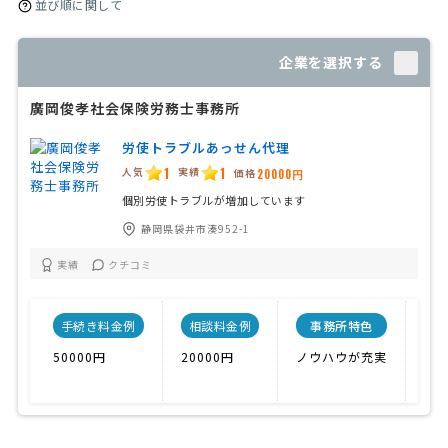
並び順に関して
企業を選択する
廣岡俊孝社会保険労務士事務所
労使トラブルあっせん代理
1
1
人気
実績
価格
20000円
個別労使トラブルが増加しています
静岡県袋井市湊952-1
実績
クチコミ
手続き料金例
相談料金例
事務所特色
開
50000円
20000円
ノウハウが充実