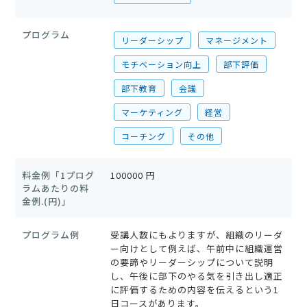
プログラム
リーダーシップ
マネージメント
モチベーション向上
部下評価
部下教育
会議
マーケティング
経営
コーチング
その他
料金例「1プログ
100000 円
ラムあたりの料
金例.(円)」
プログラム例
受講人数にもよりますが、組織のリーダ
ー向けとして例えば、午前中に組織運営
の要諦やリーダーシップについて説明
し、午後に部下のやる気を引き出し適正
に評価するための内容を伝えるという1
日コースがあります。