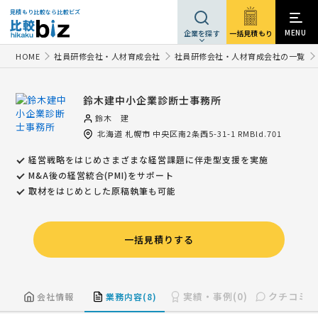
見積もり比較なら比較ビズ
MENU
一括見積もり
企業を探す
HOME
社員研修会社・人材育成会社
社員研修会社・人材育成会社の一覧
鈴木建中小企業診断士事務所
鈴木 建
北海道
札幌市
中央区南2条西5-31-1 RMBld.701
経営戦略をはじめさまざまな経営課題に伴走型支援を実施
M&A後の経営統合(PMI)をサポート
取材をはじめとした原稿執筆も可能
一括見積りする
実績・事例(0)
クチコミ(0
会社情報
業務内容(8)