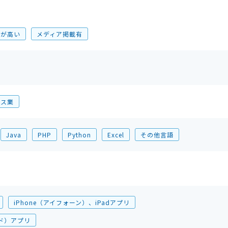
力が高い
メディア掲載有
ビス業
Java
PHP
Python
Excel
その他言語
iPhone（アイフォーン）、iPadアプリ
イド）アプリ