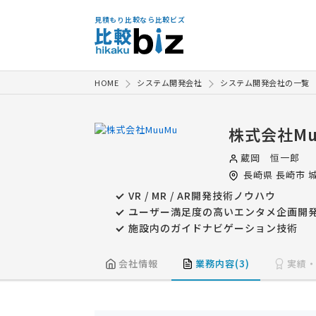
見積もり比較なら比較ビズ
HOME
システム開発会社
システム開発会社の一覧
株式会社Mu
蔵岡 恒一郎
長崎県
長崎市
城
VR / MR / AR開発技術ノウハウ
ユーザー満足度の高いエンタメ企画開
施設内のガイドナビゲーション技術
会社情報
業務内容(3)
実績・