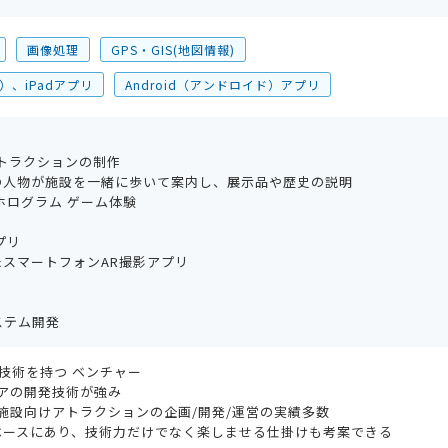
画像処理
GPS・GIS(地図情報)
）、iPadアプリ
Android（アンドロイド）アプリ
トラクションの制作
の人物が施設を一緒に歩いて案内し、展示品や歴史の説明
ホログラム ゲーム体験
プリ
スマートフォンAR撮影アプリ
ステム開発
AR技術を持つ ベンチャー
ウェアの開発技術が強み
した施設向けアトラクションの企画/開発/運営の実績多数
ベースにあり、技術力だけでなく楽しませる仕掛けも考案できる