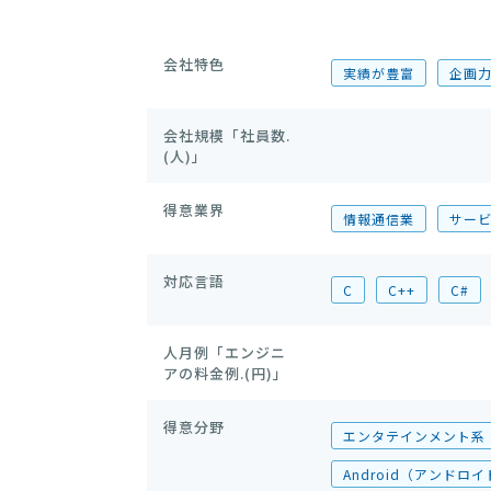
会社特色
実績が豊富
企画
会社規模「社員数.
(人)」
得意業界
情報通信業
サー
対応言語
C
C++
C#
人月例「エンジニ
アの料金例.(円)」
得意分野
エンタテインメント系
Android（アンドロ