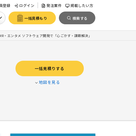
員登録
ログイン
発注案件
掲載したい方
一括見積もり
検索する
AR MR・エンタメ ソフトウェア開発で「心ごかす・課題解決」
一括見積りする
地図を見る