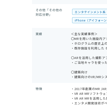
その他「その他の
エンタテインメント系
対応分野」
iPhone（アイフォーン
実績
＜主な実績事例＞
〇MRを用いた施設内ア
・ホログラムの歴史上
・既存施設を利用した 
〇ARを活用した撮影ア
・ご当地キャラを使った
〇建築向け
・建築向けのVR/MRシ
特徴
・2017年創業のMR /
・VR AR MRソフト
・VR AR MRを活用
・エンタメ開発技術が