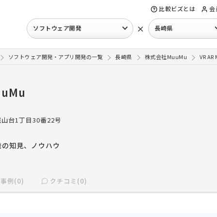
比較ビズとは
会
×
ソフトウェア開発
長崎県
ソフトウェア開発・アプリ開発の一覧
長崎県
株式会社MuuMu
VR 
uMu
山台1丁目30番22号
発の知見、ノウハウ
事例(0)
クチコミ(0)