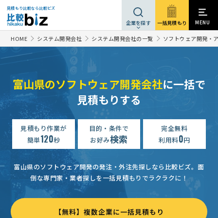
見積もり比較なら比較ビズ
MENU
一括見積もり
企業を探す
HOME
システム開発会社
システム開発会社の一覧
ソフトウェア開発・
富山県のソフトウェア開発会社
に一括で
見積もりする
見積もり作業が
目的・条件で
完全無料
120
検索
0
簡単
秒
お好み
利用料
円
富山県のソフトウェア開発の発注・外注先探しなら比較ビズ。
面
倒な専門家・業者探しを一括見積もりでラクラクに！
【無料】複数企業に一括見積もり