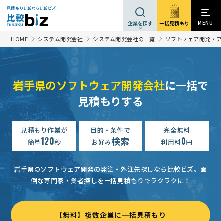
見積もり比較なら比較ビズ
MENU
一括見積もり
企業を探す
HOME
システム開発会社
システム開発会社の一覧
ソフトウェア開発・
岩手県のソフトウェア開発会社
に一括で
見積もりする
見積もり作業が
目的・条件で
完全無料
120
検索
0
簡単
秒
お好み
利用料
円
岩手県のソフトウェア開発の発注・外注先探しなら比較ビズ。
面
倒な専門家・業者探しを一括見積もりでラクラクに！
【無料】複数企業に一括見積もり