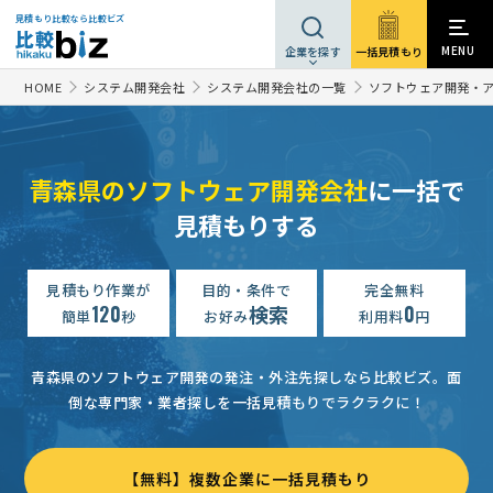
見積もり比較なら比較ビズ
MENU
一括見積もり
企業を探す
HOME
システム開発会社
システム開発会社の一覧
ソフトウェア開発・
青森県のソフトウェア開発会社
に一括で
見積もりする
見積もり作業が
目的・条件で
完全無料
120
検索
0
簡単
秒
お好み
利用料
円
青森県のソフトウェア開発の発注・外注先探しなら比較ビズ。
面
倒な専門家・業者探しを一括見積もりでラクラクに！
【無料】複数企業に一括見積もり