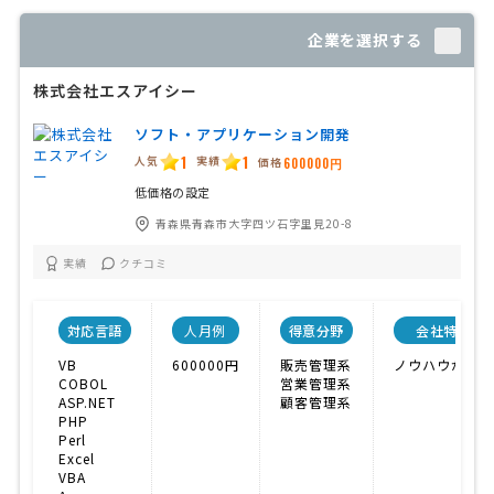
企業を選択する
株式会社エスアイシー
ソフト・アプリケーション開発
1
1
人気
実績
価格
600000円
低価格の設定
青森県青森市大字四ツ石字里見20-8
実績
クチコミ
対応言語
人月例
得意分野
会社特色
VB
600000円
販売管理系
ノウハウが充実
COBOL
営業管理系
ASP.NET
顧客管理系
PHP
Perl
Excel
VBA