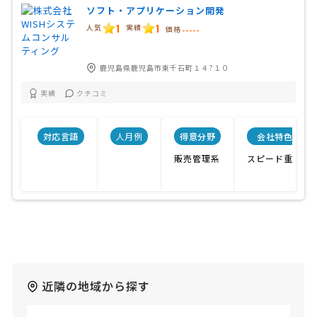
ソフト・アプリケーション開発
1
1
人気
実績
価格
-----
鹿児島県鹿児島市東千石町１４?１０
実績
クチコミ
対応言語
人月例
得意分野
会社特色
販売管理系
スピード重視
近隣の地域から探す