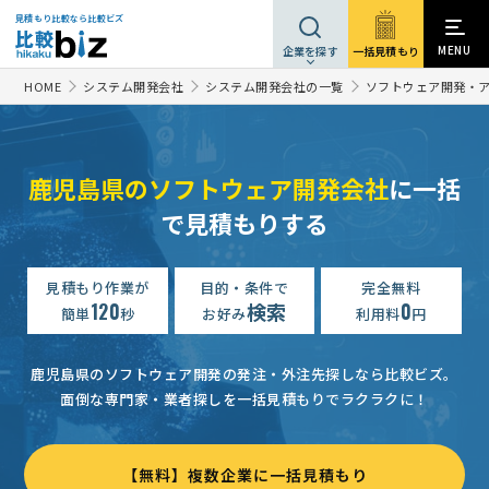
見積もり比較なら比較ビズ
MENU
一括見積もり
企業を探す
HOME
システム開発会社
システム開発会社の一覧
ソフトウェア開発・
鹿児島県のソフトウェア開発会社
に一括
で見積もりする
見積もり作業が
目的・条件で
完全無料
120
検索
0
簡単
秒
お好み
利用料
円
鹿児島県のソフトウェア開発の発注・外注先探しなら比較ビズ。
面倒な専門家・業者探しを一括見積もりでラクラクに！
【無料】複数企業に一括見積もり