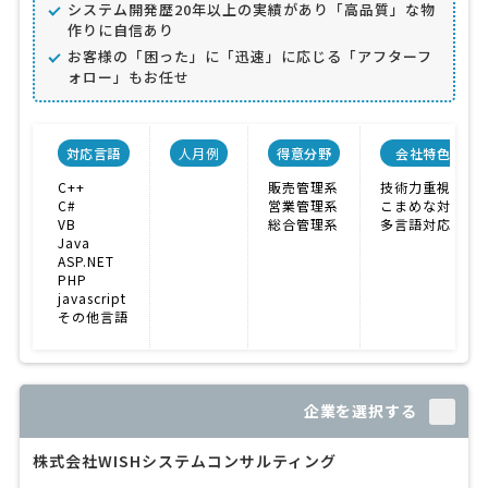
システム開発歴20年以上の実績があり「高品質」な物
作りに自信あり
お客様の「困った」に「迅速」に応じる「アフターフ
ォロー」もお任せ
対応言語
人月例
得意分野
会社特色
C++
販売管理系
技術力重視
C#
営業管理系
こまめな対応
VB
総合管理系
多言語対応化
Java
ASP.NET
PHP
javascript
その他言語
企業を選択する
株式会社WISHシステムコンサルティング