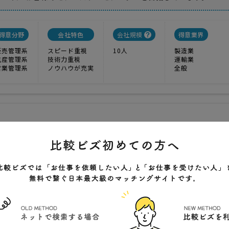
得意分野
会社特色
会社規模
得意業界
販売管理系
スピード重視
10人
製造業
生産管理系
技術力重視
運輸業
営業管理系
ノウハウが充実
全般
ー
ーションを作るならＧＳＤ
1
実績
700000円
価格
立つアプリケーションを制作します
市九蔵町25-1 WESTIN ? 503号
クチコミ