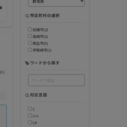
業
市区町村の選択
前橋市(2)
高崎市(3)
桐生市(5)
伊勢崎市(1)
ワードから探す
的に
対応言語
C
C++
C#