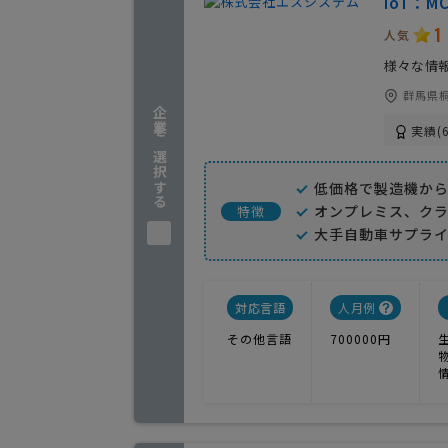
IoT：MC
1
人気
様々な情
群馬県桐
企業を選択する
実績(6
低価格で製造機か
オンプレミス、ク
特徴
大手自動車サプラ
対応言語
人月例
その他言語
700000円