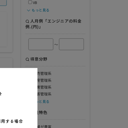
VB
もっと見る
人月例「エンジニアの料金
例.(円)」
～
得意分野
販売管理系
生産管理系
営業管理系
顧客管理系
もっと見る
会社特色
実績が豊富