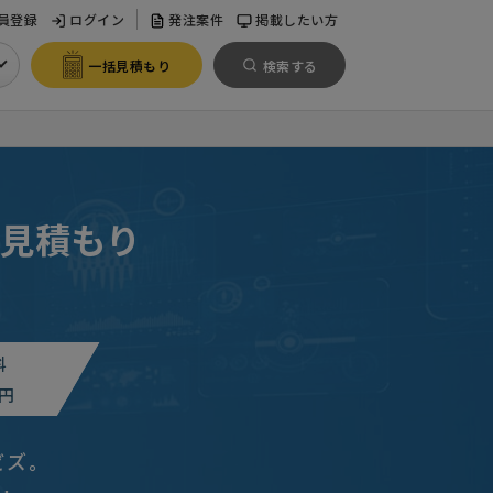
員登録
ログイン
発注案件
掲載したい方
一括見積もり
検索する
見積もり
料
円
ビズ。