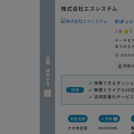
株式会社エスシステム
BIダッシ
1
人気
データをア
あらゆる
群馬県桐
企業を選択する
実績(6
体験できるダッシュ
無償トライアル30
特徴
活用定着化サービ
対応言語
人月例
その他言語
800000円