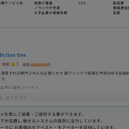
情報サービス系
実績が豊富
10人
製造業
ノウハウが充実
情報通信
大手企業の実績多数
全般
iction One
1
実績
800000円
価格
え用意すれば専門スキルを必要とせず 数クリックで高度な予測分析を自動
ます。
生市323番地 フジヤビル
クチコミ
)
チャを常にご提案・ご提供する事ができます。
アが在籍し 魅せるシステムの提供に注力しています。
ーマに お客様のモアベスト・モアベターを目指しています。