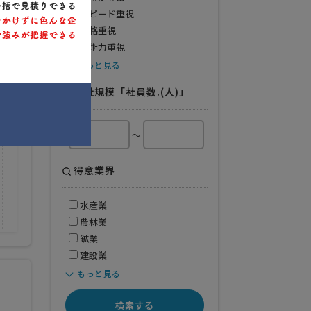
スピード重視
価格重視
技術力重視
もっと見る
会社規模「社員数.(人)」
得意業界
商業
サービス業
～
その他
得意業界
水産業
農林業
鉱業
建設業
もっと見る
検索する