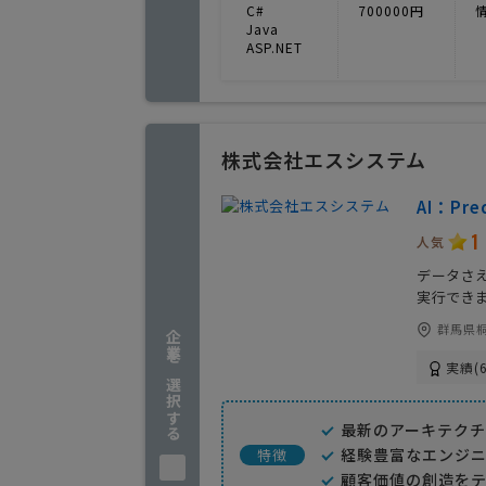
C#
700000円
Java
ASP.NET
株式会社エスシステム
AI：Pred
1
人気
データさ
実行でき
群馬県桐
企業を選択する
実績(6
最新のアーキテク
経験豊富なエンジニ
特徴
顧客価値の創造をテ