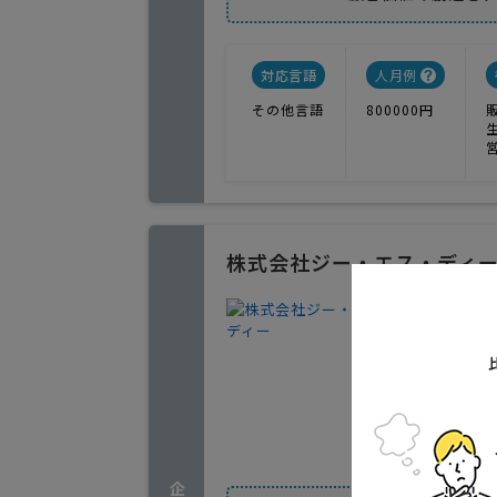
対応言語
人月例
その他言語
800000円
株式会社ジー・エス・ディ
アプリケ
1
人気
御社に役
群馬県高崎
実績