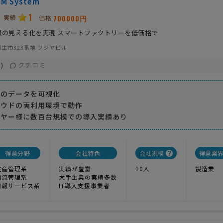
M System
1
実績
700000円
価格
報の見える化を実現 スマートファクトリーを低価格で
生市323番地 フジヤビル
クチコミ
)
らのデータを可視化
ラウドの両利用環境で動作
イヤー様に数百台規模での導入実績あり
得意分野
会社特色
会社規模
得意業
生産管理系
実績が豊富
10人
製造業
物流管理系
大手企業の実績多数
情報サービス系
IT導入支援事業者