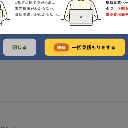
rld community gridに参加
フトウェア開発向け人材派遣にも対応可能
で勝ち得た「信頼」と「実績」がある
得意分野
会社特色
会社規模
閉じる
一括見積もりをする
無料
受発注管理系
デザイン力重視
30人
PS・GIS(地図情報)
Android（アンドロイド）アプリ