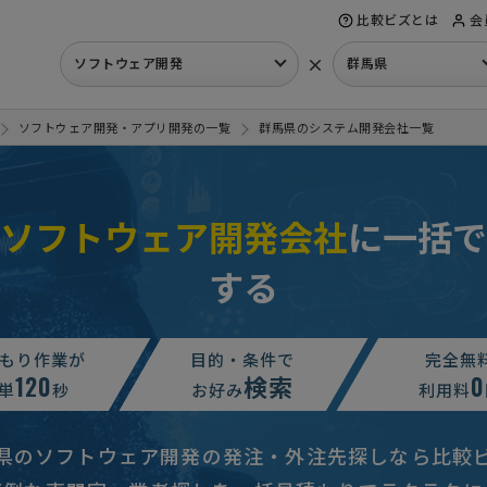
比較ビズとは
会
×
ソフトウェア開発
群馬県
ソフトウェア開発・アプリ開発の一覧
群馬県のシステム開発会社一覧
ソフトウェア開発会社
に一括で
する
もり作業が
目的・条件で
完全無
120
検索
0
単
秒
お好み
利用料
県のソフトウェア開発の発注・外注先探しなら比較