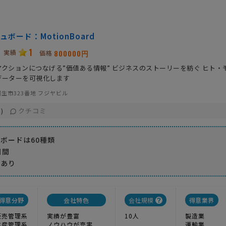
ュボード：MotionBoard
1
実績
800000円
価格
クションにつなげる”価値ある情報” ビジネスのストーリーを紡ぐ ヒト・
データーを可視化します
生市323番地 フジヤビル
クチコミ
)
ボードは60種類
日間
スあり
得意分野
会社特色
会社規模
得意業界
販売管理系
実績が豊富
10人
製造業
生産管理系
ノウハウが充実
運輸業