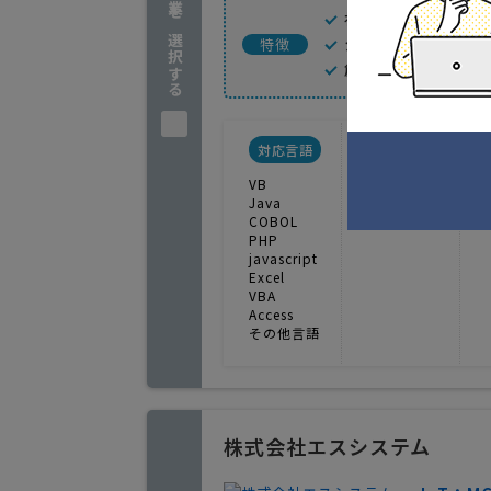
企業を選択する
社会貢献の一環としてwo
システム開発・ソ
特徴
創業から20年以上
対応言語
人月例
VB
700000円
Java
G
COBOL
PHP
javascript
Excel
VBA
Access
その他言語
株式会社エスシステム