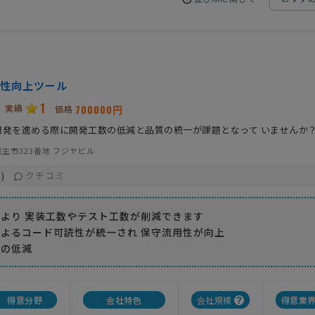
性向上ツール
1
実績
700000円
価格
開発を進める際に開発工数の低減と品質の統一が課題となって いませんか
生市323番地 フジヤビル
クチコミ
)
より 実装工数やテスト工数が削減できます
よるコード可読性が統一され 保守流用性が向上
費の低減
得意分野
会社特色
会社規模
得意業