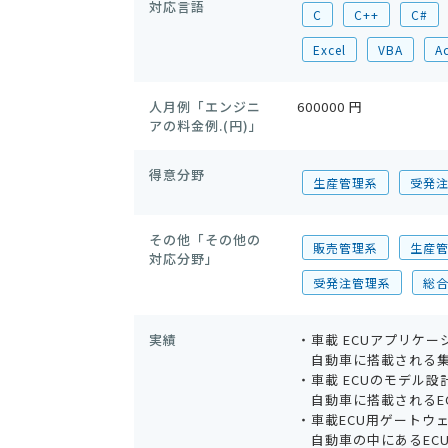
対応言語
C
C++
C#
Excel
VBA
A
人月例「エンジニ
600000 円
アの料金例.(円)」
得意分野
生産管理系
受発
その他「その他の
販売管理系
生産
対応分野」
受発注管理系
総
実績
・車載 ECUアプリケー
自動車に搭載される集
・車載 ECUのモデル設
自動車に搭載されるE
・車載ECU用ゲートウ
自動車の中にあるEC