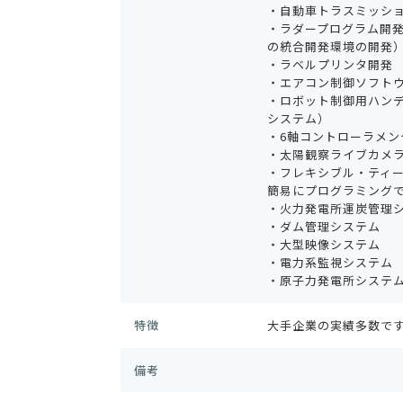
・自動車トラスミッシ
・ラダープログラム開
の統合開発環境の開発
・ラベルプリンタ開発
・エアコン制御ソフト
・ロボット制御用ハン
システム）
・6軸コントローラメン
・太陽観察ライブカメ
・フレキシブル・ティ
簡易にプログラミング
・火力発電所運炭管理
・ダム管理システム
・大型映像システム
・電力系監視システム
・原子力発電所システ
特徴
大手企業の実績多数で
備考