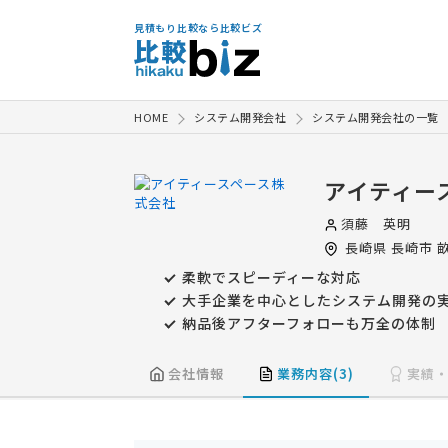
見積もり比較なら比較ビズ
HOME
システム開発会社
システム開発会社の一覧
アイティー
須藤 英明
長崎県
長崎市
畝
柔軟でスピーディーな対応
大手企業を中心としたシステム開発の
納品後アフターフォローも万全の体制
会社情報
業務内容(3)
実績・