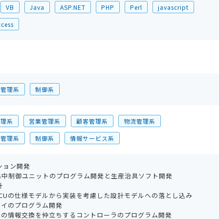
VB
Java
ASP.NET
PHP
Perl
javascript
ccess
注管理系
制御系
管理系
営業管理系
顧客管理系
物流管理系
合管理系
制御系
情報サービス系
ション開発
中制御ユニットのプログラム開発と生産治具ソフト開発
計
CUの仕様モデルから実装を考慮した設計モデルへの落とし込み
ェイのプログラム開発
Uの情報交換を仲立ちするコントローラのプログラム開発