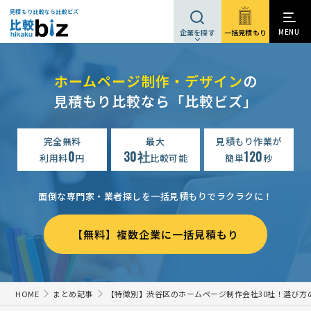
見積もり比較なら比較ビズ
MENU
一括見積もり
企業を探す
ホームページ制作・デザイン
の
見積もり比較なら「比較ビズ」
完全無料
最大
見積もり作業が
0
30社
120
利用料
円
比較可能
簡単
秒
面倒な専門家・業者探しを一括見積もりでラクラクに！
【無料】複数企業に一括見積もり
HOME
まとめ記事
【特徴別】渋谷区のホームページ制作会社30社！選び方