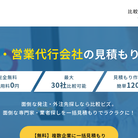
比
・営業代行会社
の見積も
完全無料
最大
見積もり作
0
30社
12
利用料
円
比較可能
簡単
面倒な発注・外注先探しなら比較ビズ。
面倒な専門家・業者探しを一括見積もりでラクラクに！
【無料】複数企業に一括見積もり