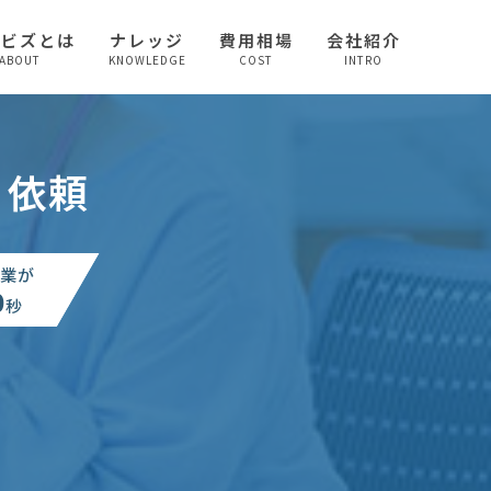
較ビズとは
ナレッジ
費用相場
会社紹介
ABOUT
KNOWLEDGE
COST
INTRO
り依頼
業が
0
秒