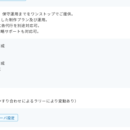
、保守運用までをワンストップでご提供。
とした制作プラン及び運用。
広告代行を別途対応可。
戦略サポートも対応可。
作成
作成
成
やすり合わせによるラリーにより変動あり）
ーバ設定