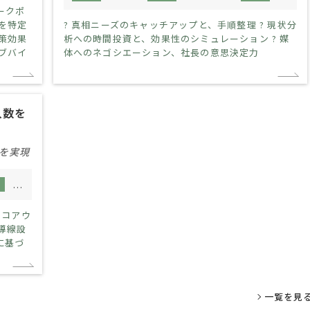
ークポ
を特定
? 真相ニーズのキャッチアップと、手順整理 ? 現状分
策効果
析への時間投資と、効果性のシミュレーション ? 媒
ブバイ
体へのネゴシエーション、社長の意思決定力
入数を
作を実現
10人未満
のコアウ
導線設
に基づ
一覧を見