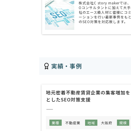
株式会社C story makerでは
Oコンサルタントに加えて大手
社のエース級人材と密接にコ
ーションを行い最新事例をも
のSEO対策を対応致します。
実績・事例
地元密着不動産賃貸企業の集客増加を
としたSEO対策支援
——
業種
不動産業
地域
大阪府
規模