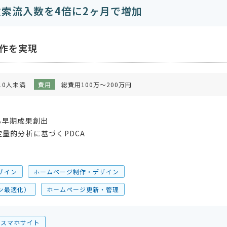
検索流入数を4倍に2ヶ月で増加
制作を実現
10人未満
費用
総費用100万～200万円
る早期成果創出
量的分析に基づくPDCA
ザイン
ホームページ制作・デザイン
ン最適化）
ホームページ更新・管理
スマホサイト