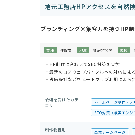
地元工務店HPアクセスを自然
ブランディング×集客力を持つHP
業種
建設業
地域
情報非公開
規模
・HP制作に合わせてSEO対策を実施
・最新のコアウェブバイタルへの対応によ
・導線設計などをヒートマップ利用による定
依頼を受けたカテ
ホームページ制作・デ
ゴリ
SEO対策（検索エンジ
制作物種別
企業ホームページ