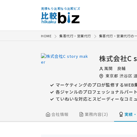
見積もり比較なら比較ビズ
HOME
集客代行・営業代行
集客代行・営業代行の
株式会社C st
萬関 良輔
東京都
渋谷区
道
マーケティングのプロが監修するWEB
各ジャンルのプロフェッショナルパー
ていねいな対応とスピーディーなコミ
会社情報
業務内容(2)
実績・