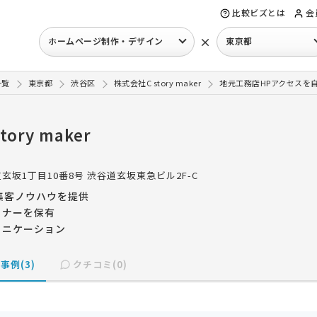
比較ビズとは
会
×
ホームページ制作・デザイン
東京都
一覧
東京都
渋谷区
株式会社C story maker
地元工務店HPアクセスを
ory maker
玄坂1丁目10番8号 渋谷道玄坂東急ビル2F-C
集客ノウハウを提供
トナーを保有
ュニケーション
事例(3)
クチコミ(0)