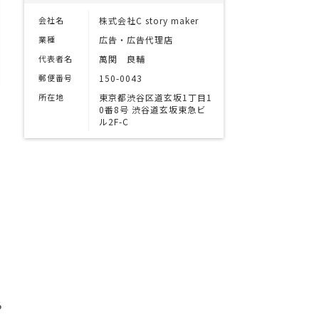
会社名
株式会社C story maker
業種
広告・広告代理店
代表者名
萬関 良輔
郵便番号
150-0043
所在地
東京都渋谷区道玄坂1丁目1
0番8号 渋谷道玄坂東急ビ
ル2F-C
る