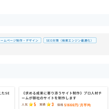
ホームページ制作・デザイン
SEO対策（検索エンジン最適化）
たSE
《求める成果に寄り添うサイト制作》プロ人材チ
ームが御社のサイトを制作します
5
3
人気
実績
51666円/月平均
価格