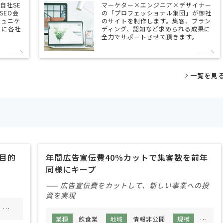
、自社SE
マーケター×エンジニア×デザイナー
SEO会
の「プロフェッショナル集団」が御社
ミュニケ
のサイトを制作します。集客、ブラン
とに各社
ディング、認知など求められる成果に
全力でサポートさせて頂きます。
一覧を見
目的
年間広告宣伝費40％カットで集客数を前年
同様にキープ
—— 広告宣伝費をカットして、新しい事業への投
資を実現
10人未満
業種
飲食業
地域
情報非公開
規模
50人～