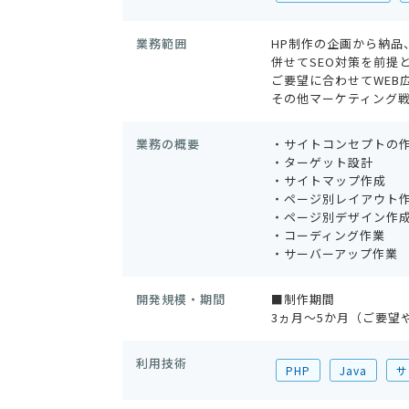
業務範囲
HP制作の企画から納品
併せてSEO対策を前提
ご要望に合わせてWEB
その他マーケティング
業務の概要
・サイトコンセプトの
・ターゲット設計
・サイトマップ作成
・ページ別レイアウト
・ページ別デザイン作
・コーディング作業
・サーバーアップ作業
開発規模・期間
■制作期間
3ヵ月〜5か月（ご要望
利用技術
PHP
Java
サ