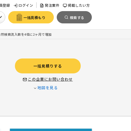
員登録
ログイン
発注案件
掲載したい方
一括見積もり
検索する
自然検索流入数を4倍に2ヶ月で増加
一括見積りする
この企業にお問い合わせ
地図を見る