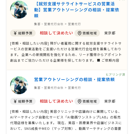
【就労支援サテライトサービスの営業活
動】営業アウトソーシングの相談・提案依
頼
集客・営業代行会社 > 営業代行
相談して決めたい
東京都
総額予算
依頼地域
[依頼・相談したい内容] 障がい者雇用に関する就労支援サテライトサ
ービスの営業活動をご支援いただける営業代行会社様を募集しており
ます。 企業への新規開拓を強化するため、リード獲得からアポイント
創出までご協力いただける企業様を探しております。 ■ ご依頼内容
主にリード獲得・アポイント獲得をお願いしたいと考えております。
メールフォーム営業 メールマーケティング など、プル型の営業手法も
ヒアリング済
歓迎いたします。 …
営業アウトソーシングの相談・提案依頼
集客・営業代行会社 > 営業代行
相談して決めたい
東京都
総額予算
依頼地域
[依頼・相談したい内容] 美容クリニックや店舗向けに展開している、
AIマーケティング自動化サービス「AI動画ワンストップLAB」の販売
代理店様を募集いたします。 現在、美容・医療業界や店舗ビジネスに
おいて、SNS成長やMEO（マップ対策）、動画マーケティングの需要