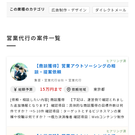
この業種のカテゴリ
広告制作・デザイン
ダイレクトメール
営業代行の案件一覧
ヒアリング済
【商談獲得】営業アウトソーシングの相
談・提案依頼
集客・営業代行会社 > 営業代行
15万円まで
東京都
総額予算
依頼地域
[依頼・相談したい内容] 商談獲得 【下記は、運営側で確認とれまし
た追加情報となります】 確認項目：具体的な商談獲得の目標件数は何
件ですか？ →5-10件 確認項目：ターゲットとするビジネスマンの業
種や役職は何ですか？ →極力決済権者 確認項目：Webコンテンツ制作
の具体的な内容や形式は何ですか？ →LP制作、Webサイト制作、LP
制作、HTMLメール制作、画像制作、広告制作など 確認項目：CX領域
ヒアリング済
のコンサルティングの …