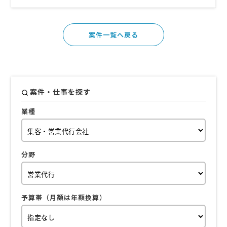
が非常に高まっています。この成長市場において、さらなるシェア拡
大と新規開拓を目指し、共に拡販を行っていただける営業代行会社
様、個人事業主様、または既 …
案件一覧へ戻る
案件・仕事を探す
業種
分野
予算帯（月額は年額換算）