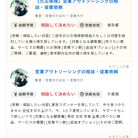
【火災保険】営業アウトソーシングの相
談・提案依頼
集客・営業代行会社 > 営業代行
相談して決めたい
東京都
総額予算
依頼地域
[依頼・相談したい内容] ご自宅の火災保険新規加入もしくは切替を検
討している個人様を探しています。 [対象となる顧客層] [売りたい商
品、サービスの概要] 火災保険 [営業マン数] [追加オプション] [その他
ご質問、ご要望、備考] 東京都内在住の個人様を探しています。
ヒアリング済
営業アウトソーシングの相談・提案依頼
集客・営業代行会社 > 営業代行
相談して決めたい
千葉県
総額予算
依頼地域
[依頼・相談したい内容] 運営スポンサーを探していて、中々見つかり
ません 会社を立ち上げて、今、1人で運営しています。 サポートもし
て欲しいです [対象となる顧客層] 男性 女性 若者 企業 [売りたい商
品、サービスの概要] [営業マン数] [追加オプション] [その他ご質問、
ご要望、備考] 運営サポート、スポンサー探し
ヒアリング済