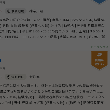
材紹介
い
神奈川県
依頼地域
療事務の紹介を依頼したい [職種] 事務・経理 [必要なスキル/経験/能
 男性 女性 経験者 [必要な人数] 2～5名 [勤務地 ] 神奈川県横浜市金
就業時間/曜日] 平日は8:00～20:00の間でシフト制。土曜日は9:00~1
ト勤務。日曜日は9:00~12:30でシフト勤務 [残業の有無] 有り [その他ご質
ヒアリング済
求
材紹介
い
新潟県
依頼地域
人材採用に関する依頼です。 弊社では熱間鍛造業界での製造経験者を
に該当する対象者がいるかどうかをご確認頂けますようお願い申し上
[必要なスキル/経験/能力] ・熱間鍛造業界での製造経験者 ・エアスタン
物像] 男性 経験者 技術系 [必要な人数] 4 [勤務地 ] 新潟県長岡市