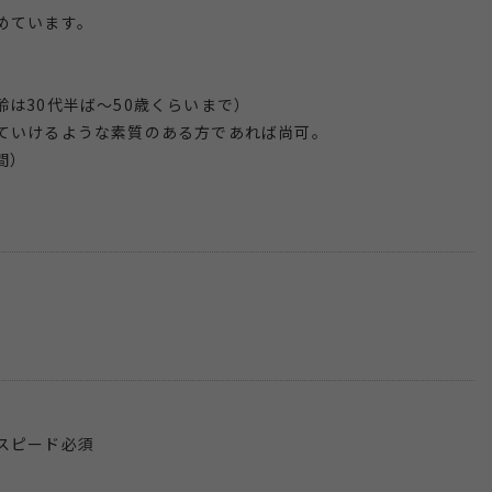
めています。
は30代半ば〜50歳くらいまで）
ていけるような素質のある方であれば尚可。
間）
スピード必須