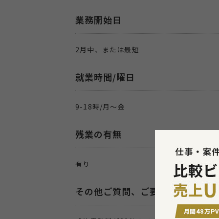
業務開始日
2月中、または最短
就業時間/曜日
9-18時/月～金
残業の有無
有り
その他ご質問、ご要望、備考