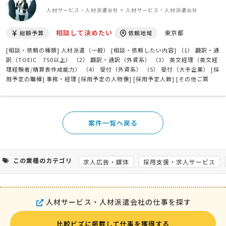
人材サービス・人材派遣会社 > 人材サービス・人材派遣会社
相談して決めたい
東京都
総額予算
依頼地域
[相談・依頼の種類] 人材派遣（一般） [相談・依頼したい内容] （1） 翻訳・通
訳（TOEIC 750以上） （2） 翻訳・通訳（外資系） （3） 英文経理（英文経
理経験者/精算表作成能力） （4） 受付（外資系） （5） 受付（大手企業） [採
用予定の職種] 事務・経理 [採用予定の人物像] [採用予定人数] [その他ご質
問、ご要望、備考] 下記形式にて派遣社員の見積提出お願いします。 (1)から
(6)は別個の項目であり、(A) …
案件一覧へ戻る
この業種のカテゴリ
求人広告・媒体
採用支援・求人サービス
人材サービス・人材派遣会社の仕事を探す
比較ビズに掲載して仕事を獲得する