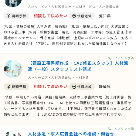
人材サービス・人材派遣会社 > 人材サービス・人材派遣会社
相談して決めたい
愛知県
月額予算
依頼地域
[相談・依頼の種類] 人材派遣（技術職） [相談・依頼したい内容] ①建設業に
おける管工事（空調・給排水衛生・電気・消防設備・土木等）の施工管理 ②空
調機のメンテナンス、保守点検（補助者） 上記のいずれかまたは双方に対応で
きる人材派遣会社 【下記は、運営側で確認とれました追加情報となります】
確認項目：具体的な作業内容は何ですか？ → 建設業における管工事（空調・
給排水衛生・電気・消防設備・土木等）の施 …
ヒアリング済
【建設工事書類作成・CAD修正スタッフ】人材派
遣（一般）スタッフリスト請求
人材サービス・人材派遣会社 > 人材派遣
相談して決めたい
静岡県
総額予算
依頼地域
[依頼・相談したい内容・業務] 建設業、元請の工事書類作成（施工計画書、施
工報告書、写真整理等他） JW CADを使った図面修正 現場監督の工事書類を
サポートする人材を募集しています。 【下記は、運営側で確認とれました追加
情報となります】 1. JW CADの実務経験は何年以上を希望されますか。
→CADは、修正追記ができれば問題ないので、基本を使えればＯＫです。経
験1年。 2. 施工管理技士などの資格は必須で …
ヒアリング済
人材派遣・求人広告会社への相談・問合せ