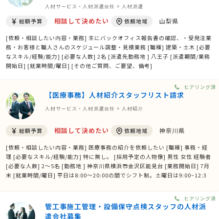
人材サービス・人材派遣会社 > 人材派遣
相談して決めたい
山梨県
総額予算
依頼地域
[依頼・相談したい内容・業務] 主にバックオフィス報告書の確認、・受発注業
務・お客様と職人さんのスケジュール調整・見積業務 [職種] 建築・土木 [必要
なスキル/経験/能力] [必要な人数] 2名 [派遣先勤務地 ] 八王子 [派遣期間/業務
開始日] [就業時間/曜日] [その他ご質問、ご要望、備考]
ヒアリング済
【医療事務】人材紹介スタッフリスト請求
人材サービス・人材派遣会社 > 人材紹介
相談して決めたい
神奈川県
総額予算
依頼地域
[依頼・相談したい内容・業務] 医療事務の紹介を依頼したい [職種] 事務・経
理 [必要なスキル/経験/能力] 特に無し。 [採用予定の人物像] 男性 女性 経験者
[必要な人数] 2～5名 [勤務地 ] 神奈川県横浜市金沢区能見台 [業務開始日] 7月
末 [就業時間/曜日] 平日は8:00～20:00の間でシフト制。土曜日は9:00~12:3
0、14:00~17:00内でシフト勤務。日曜日は9:00~12:30でシフト勤務 [残業の
有無] 有り [その他ご質問、ご要 …
ヒアリング済
管工事施工管理・設備保守点検スタッフの人材派
遣会社募集