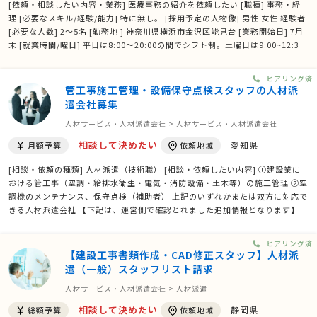
[依頼・相談したい内容・業務] 医療事務の紹介を依頼したい [職種] 事務・経
理 [必要なスキル/経験/能力] 特に無し。 [採用予定の人物像] 男性 女性 経験者
[必要な人数] 2～5名 [勤務地 ] 神奈川県横浜市金沢区能見台 [業務開始日] 7月
末 [就業時間/曜日] 平日は8:00～20:00の間でシフト制。土曜日は9:00~12:3
0、14:00~17:00内でシフト勤務。日曜日は9:00~12:30でシフト勤務 [残業の
有無] 有り [その他ご質問、ご要 …
ヒアリング済
管工事施工管理・設備保守点検スタッフの人材派
遣会社募集
人材サービス・人材派遣会社 > 人材サービス・人材派遣会社
相談して決めたい
愛知県
月額予算
依頼地域
[相談・依頼の種類] 人材派遣（技術職） [相談・依頼したい内容] ①建設業に
おける管工事（空調・給排水衛生・電気・消防設備・土木等）の施工管理 ②空
調機のメンテナンス、保守点検（補助者） 上記のいずれかまたは双方に対応で
きる人材派遣会社 【下記は、運営側で確認とれました追加情報となります】
確認項目：具体的な作業内容は何ですか？ → 建設業における管工事（空調・
給排水衛生・電気・消防設備・土木等）の施 …
ヒアリング済
【建設工事書類作成・CAD修正スタッフ】人材派
遣（一般）スタッフリスト請求
人材サービス・人材派遣会社 > 人材派遣
相談して決めたい
静岡県
総額予算
依頼地域