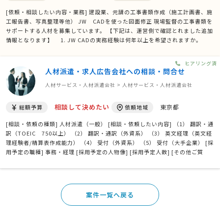
[依頼・相談したい内容・業務] 建設業、元請の工事書類作成（施工計画書、施
工報告書、写真整理等他） JW CADを使った図面修正 現場監督の工事書類を
サポートする人材を募集しています。 【下記は、運営側で確認とれました追加
情報となります】 1. JW CADの実務経験は何年以上を希望されますか。
→CADは、修正追記ができれば問題ないので、基本を使えればＯＫです。経
験1年。 2. 施工管理技士などの資格は必須で …
ヒアリング済
人材派遣・求人広告会社への相談・問合せ
人材サービス・人材派遣会社 > 人材サービス・人材派遣会社
相談して決めたい
東京都
総額予算
依頼地域
[相談・依頼の種類] 人材派遣（一般） [相談・依頼したい内容] （1） 翻訳・通
訳（TOEIC 750以上） （2） 翻訳・通訳（外資系） （3） 英文経理（英文経
理経験者/精算表作成能力） （4） 受付（外資系） （5） 受付（大手企業） [採
用予定の職種] 事務・経理 [採用予定の人物像] [採用予定人数] [その他ご質
問、ご要望、備考] 下記形式にて派遣社員の見積提出お願いします。 (1)から
(6)は別個の項目であり、(A) …
案件一覧へ戻る