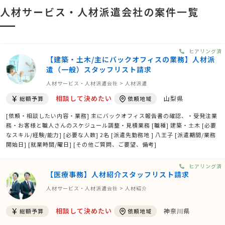
人材サービス・人材派遣会社の案件一覧
ヒアリング済
【建築・土木/主にバックオフィスの業務】人材派
遣（一般）スタッフリスト請求
人材サービス・人材派遣会社 > 人材派遣
相談して決めたい
山梨県
総額予算
依頼地域
[依頼・相談したい内容・業務] 主にバックオフィス報告書の確認、・受発注業
務・お客様と職人さんのスケジュール調整・見積業務 [職種] 建築・土木 [必要
なスキル/経験/能力] [必要な人数] 2名 [派遣先勤務地 ] 八王子 [派遣期間/業務
開始日] [就業時間/曜日] [その他ご質問、ご要望、備考]
ヒアリング済
【医療事務】人材紹介スタッフリスト請求
人材サービス・人材派遣会社 > 人材紹介
相談して決めたい
神奈川県
総額予算
依頼地域