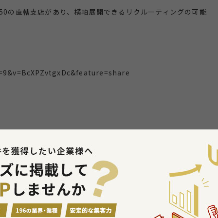
50の直轄支店があり、横軸展開できるリクルーティングの可能
d=9&v=BcXPZvtgxDc&feature=share