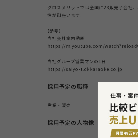
グロスメリットでは全国に23販売子会社、
性が御座います。
(参考)
当社会社案内動画
https://m.youtube.com/watch?reloa
当社グループ営業マンの1日
https://saiyo-t.dkkaraoke.co.jp
採用予定の職種
営業・販売
採用予定の人物像