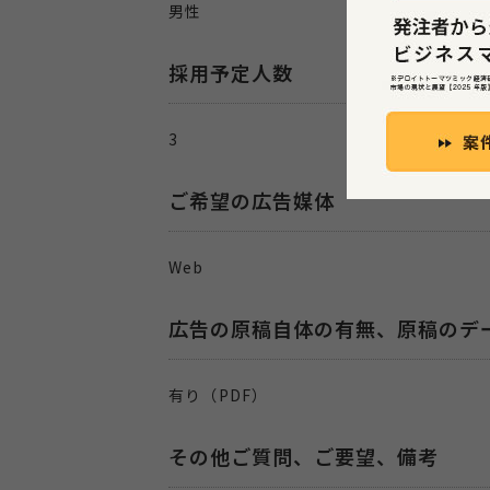
男性
採用予定人数
3
ご希望の広告媒体
Web
広告の原稿自体の有無、原稿のデ
有り（PDF）
その他ご質問、ご要望、備考