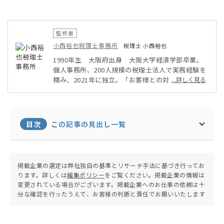
監修者
小西裕也税理士事務所
税理士 小西裕也
1990年生 大阪府出身 大阪大学経済学部卒業。
個人事務所、200人規模の税理士法人で実務経験を
積み、2021年に独立。「お客様との対話を大事に
...詳しく見る
する」をモットーに、クラウド会計を活用し、顧客
に合わせた節税策や資金繰り対策を積極的に提案。
ZOOMを使ったオンライン顧問サービスを行い、ク
ライアントは全国に。
目次
この記事の見出し一覧
掲載企業の選定は弊社独自の基準とリサーチ手法に基づき行ってお
ります。詳しくは
編集ポリシー
をご覧ください。掲載企業の情報は
変更されている場合がございます。掲載企業へのお仕事の依頼は十
分な確認を行ったうえで、お客様の判断と責任でお願いいたします