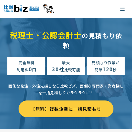
税理士・公認会計士
の見積もり依
頼
完全無料
最大
見積もり作業が
0
30社
120
利用料
円
比較可能
簡単
秒
面倒な発注・外注先探しなら比較ビズ。
面倒な専門家・業者探し
を一括見積もりでラクラクに！
【無料】複数企業に一括見積もり