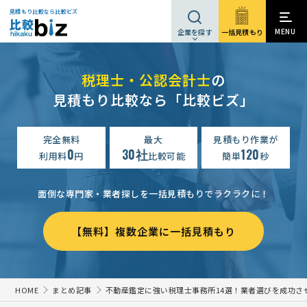
見積もり比較なら比較ビズ
MENU
一括見積もり
企業を探す
税理士・公認会計士
の
見積もり比較なら「比較ビズ」
完全無料
最大
見積もり作業が
0
30社
120
利用料
円
比較可能
簡単
秒
面倒な専門家・業者探しを一括見積もりでラクラクに！
【無料】複数企業に一括見積もり
HOME
まとめ記事
不動産鑑定に強い税理士事務所14選！業者選びを成功さ