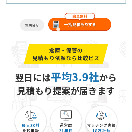
お問合せ
倉庫・保管の
見積もり依頼なら比較ビズ
平均3.9社
翌日には
から
見積もり提案が届きます
最大30社
運営歴
マッチング実績
21
年目
18
万社超
比較可能