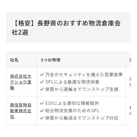
【格安】長野県のおすすめ物流倉庫会
社2選
社名
3つの特徴
住
万全のセキュリティを備えた営業倉庫
株式会社カ
佐
3PLによる最適な物流改善
クショウ運
保2
輸
保管から運輸までワンストップ支援
EDIによる適切な情報提供
南信貨物自
松
総合物流支援のための3PL
動車株式会
600
社
保管から輸送までワンストップ対応