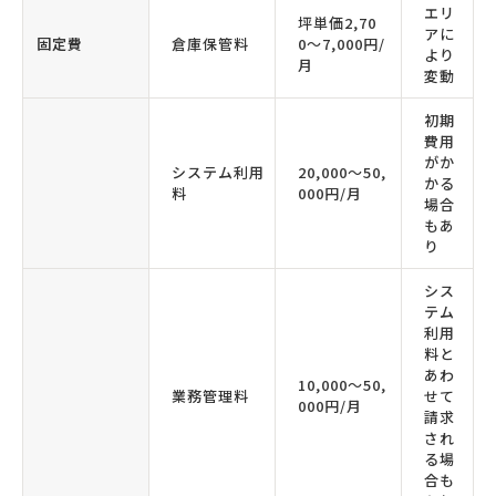
エリ
坪単価2,70
アに
固定費
倉庫保管料
0〜7,000円/
より
月
変動
初期
費用
がか
システム利用
20,000〜50,
かる
料
000円/月
場合
もあ
り
シス
テム
利用
料と
あわ
10,000〜50,
業務管理料
せて
000円/月
請求
され
る場
合も