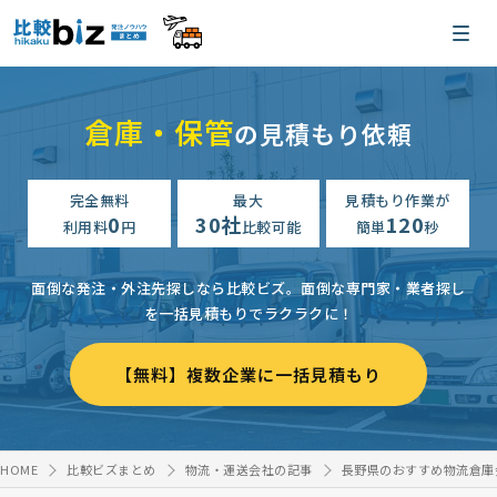
倉庫・保管
の見積もり依頼
完全無料
最大
見積もり作業が
0
30社
120
利用料
円
比較可能
簡単
秒
面倒な発注・外注先探しなら比較ビズ。
面倒な専門家・業者探し
を一括見積もりでラクラクに！
【無料】複数企業に一括見積もり
HOME
比較ビズまとめ
物流・運送会社の記事
長野県のおすすめ物流倉庫