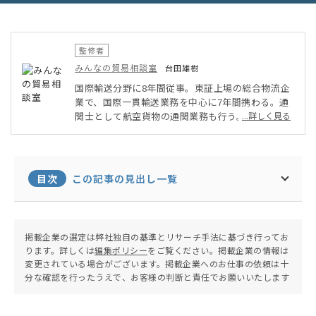
監修者
みんなの貿易相談室
台田雄樹
国際輸送分野に8年間従事。東証上場の総合物流企
業で、国際一貫輸送業務を中心に7年間携わる。通
関士として航空貨物の通関業務も行う。またミャン
...詳しく見る
マーへ6ヵ月間駐在し、現地の物流事情の調査や営
業も経験する。その後大手自動車部品メーカーへ転
職。現在は国内、海外工場間の国際輸送業務、及び
貿易企画に従事する。北南米、中国、ベトナム、フ
目次
この記事の見出し一覧
ィリピンの輸送を担当。日本と海外拠点間だけでな
く、海外拠点同士の輸送管理も行っている。
掲載企業の選定は弊社独自の基準とリサーチ手法に基づき行ってお
ります。詳しくは
編集ポリシー
をご覧ください。掲載企業の情報は
変更されている場合がございます。掲載企業へのお仕事の依頼は十
分な確認を行ったうえで、お客様の判断と責任でお願いいたします