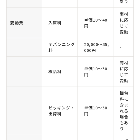
あり
商材
単価10〜40
に応
変動費
入庫料
円
じて
変動
デバンニング
20,000〜35,
-
料
000円
商材
単価10〜30
に応
検品料
円
じて
変動
梱包
料に
含ま
ピッキング・
単価10〜30
れる
出荷料
円
場合
もあ
り