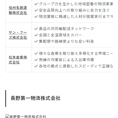
グループ力を生かした地域密着の物流事業
信州名鉄運
安全品質向上への取り組みに全力を注ぐ
輸株式会社
物流業務に精通した人材が提案実行までサポ
食品の共同輸配送ネットワーク
サン・フー
全国と全温度域をカバー
ズ株式会社
集配便や路線便よりも安い料金
様々な倉庫を取り揃え多様化する市場ニーズ
松本倉庫株
熟練の作業員による入出庫作業
式会社
各地の拠点と連動したスピーディで正確な輸
長野第一物流株式会社