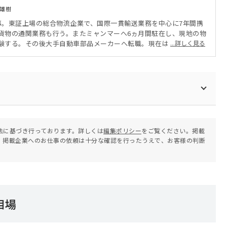
雄樹
事。東証上場の総合物流企業で、国際一貫輸送業務を中心に7年間携
貨物の通関業務も行う。またミャンマーへ6ヵ月間駐在し、現地の物
験する。その後大手自動車部品メーカーへ転職。現在は国内、海外
...詳しく見る
及び貿易企画に従事する。北南米、中国、ベトナム、フィリピンの
拠点間だけでなく、海外拠点同士の輸送管理も行っている。
法に基づき行っております。詳しくは
編集ポリシー
をご覧ください。掲載
。掲載企業へのお仕事の依頼は十分な確認を行ったうえで、お客様の判断
相場