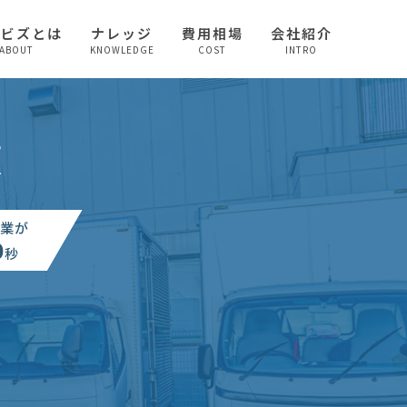
較ビズとは
ナレッジ
費用相場
会社紹介
ABOUT
KNOWLEDGE
COST
INTRO
頼
業が
0
秒