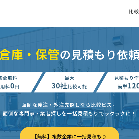
比
倉庫・保管
の見積もり依
完全無料
最大
見積もり作
0
30社
12
利用料
円
比較可能
簡単
面倒な発注・外注先探しなら比較ビズ。
面倒な専門家・業者探しを一括見積もりでラクラクに！
【無料】複数企業に一括見積もり