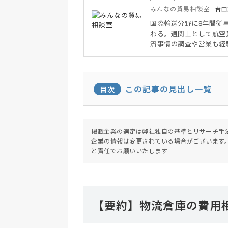
みんなの貿易相談室
台田
国際輸送分野に8年間従
わる。通関士として航空
流事情の調査や営業も経
工場間の国際輸送業務、
輸送を担当。日本と海外
この記事の見出し一覧
目次
掲載企業の選定は弊社独自の基準とリサーチ手
企業の情報は変更されている場合がございます
と責任でお願いいたします
【要約】物流倉庫の費用