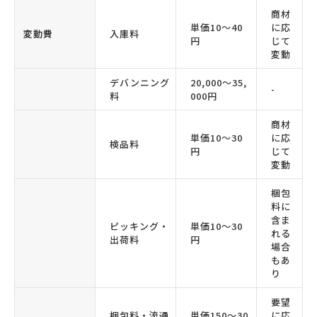
商材
単価10〜40
に応
変動費
入庫料
円
じて
変動
デバンニング
20,000〜35,
-
料
000円
商材
単価10〜30
に応
検品料
円
じて
変動
梱包
料に
含ま
ピッキング・
単価10〜30
れる
出荷料
円
場合
もあ
り
要望
梱包料・流通
単価150〜30
に応