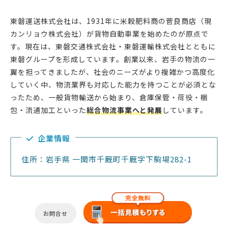
東磐運送株式会社は、1931年に米穀肥料商の菅良商店（現
カンリョウ株式会社）が貨物自動車業を始めたのが原点で
す。現在は、東磐交通株式会社・東磐運輸株式会社とともに
東磐グループを形成しています。創業以来、岩手の物流の一
翼を担ってきましたが、社会のニーズがより複雑かつ高度化
していく中、物流業界も対応した能力を持つことが必須とな
ったため、一般貨物輸送から始まり、倉庫保管・荷役・梱
包・流通加工といった
総合物流事業へと発展
しています。
企業情報
住所：岩手県 一関市千厩町千厩字下駒場282-1
お問合せ