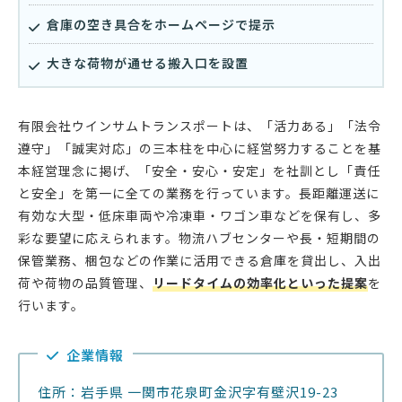
倉庫の空き具合をホームページで提示
大きな荷物が通せる搬入口を設置
有限会社ウインサムトランスポートは、「活力ある」「法令
遵守」「誠実対応」の三本柱を中心に経営努力することを基
本経営理念に掲げ、「安全・安心・安定」を社訓とし「責任
と安全」を第一に全ての業務を行っています。長距離運送に
有効な大型・低床車両や冷凍車・ワゴン車などを保有し、多
彩な要望に応えられます。物流ハブセンターや長・短期間の
保管業務、梱包などの作業に活用できる倉庫を貸出し、入出
荷や荷物の品質管理、
リードタイムの効率化といった提案
を
行います。
企業情報
住所：岩手県 一関市花泉町金沢字有壁沢19-23