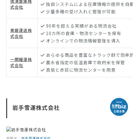
徳清倉庫株
独自システムによる在庫情報の提供を自動化
式会社
少量多種の受け入れと管理が可能
90年を超える実績がある物流会社
東磐運送株
10カ所の倉庫・物流センターを保有
式会社
オンラインでの物流情報管理を導入
あらゆる商品を豊富なトラック群で効率的に
一関糧運株
農水省指定の低温倉庫で政府米を保管
式会社
真柴と赤荻に物流センターを用意
岩手雪運株式会社
参照元：
岩手雪運株式会社