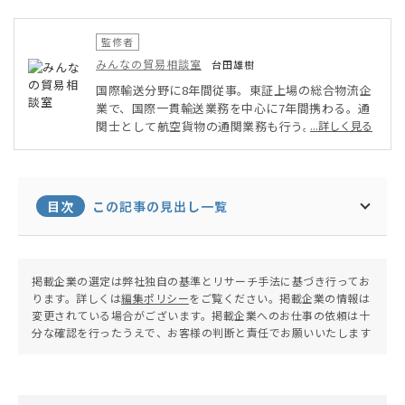
監修者
みんなの貿易相談室
台田雄樹
国際輸送分野に8年間従事。東証上場の総合物流企
業で、国際一貫輸送業務を中心に7年間携わる。通
関士として航空貨物の通関業務も行う。またミャン
...詳しく見る
マーへ6ヵ月間駐在し、現地の物流事情の調査や営
業も経験する。その後大手自動車部品メーカーへ転
職。現在は国内、海外工場間の国際輸送業務、及び
貿易企画に従事する。北南米、中国、ベトナム、フ
目次
この記事の見出し一覧
ィリピンの輸送を担当。日本と海外拠点間だけでな
く、海外拠点同士の輸送管理も行っている。
掲載企業の選定は弊社独自の基準とリサーチ手法に基づき行ってお
ります。詳しくは
編集ポリシー
をご覧ください。掲載企業の情報は
変更されている場合がございます。掲載企業へのお仕事の依頼は十
分な確認を行ったうえで、お客様の判断と責任でお願いいたします