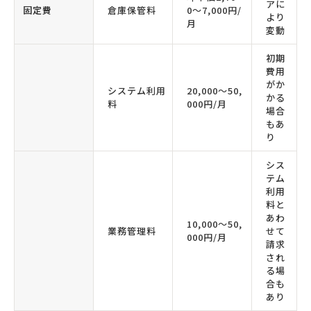
アに
固定費
倉庫保管料
0〜7,000円/
より
月
変動
初期
費用
がか
システム利用
20,000〜50,
かる
料
000円/月
場合
もあ
り
シス
テム
利用
料と
あわ
10,000〜50,
業務管理料
せて
000円/月
請求
され
る場
合も
あり