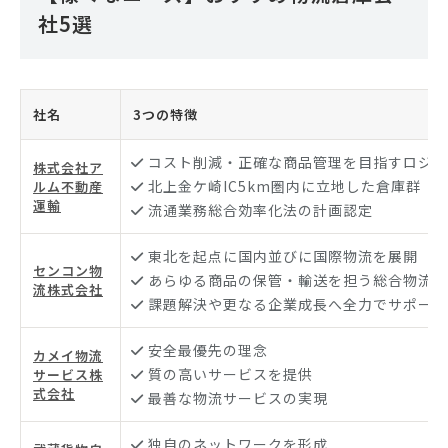
社5選
社名
3つの特徴
コスト削減・正確な商品管理を目指すロジテ
株式会社ア
北上金ケ崎IC5km圏内に立地した倉庫群
ルム不動産
運輸
流通業務総合効率化法の計画認定
東北を起点に国内並びに国際物流を展開
センコン物
あらゆる商品の保管・輸送を担う総合物流企
流株式会社
課題解決や更なる企業成長へ全力でサポート
安全最優先の理念
カメイ物流
質の高いサービスを提供
サービス株
式会社
最善な物流サービスの実現
独自のネットワークを形成