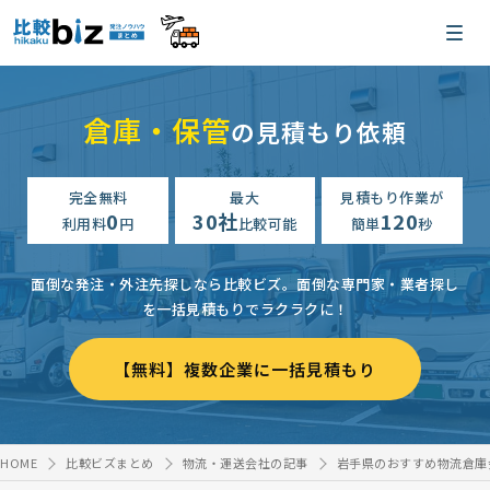
倉庫・保管
の見積もり依頼
完全無料
最大
見積もり作業が
0
30社
120
利用料
円
比較可能
簡単
秒
面倒な発注・外注先探しなら比較ビズ。
面倒な専門家・業者探し
を一括見積もりでラクラクに！
【無料】複数企業に一括見積もり
HOME
比較ビズまとめ
物流・運送会社の記事
岩手県のおすすめ物流倉庫