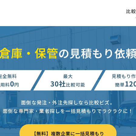
比
倉庫・保管
の見積もり依
完全無料
最大
見積もり作
0
30社
12
利用料
円
比較可能
簡単
面倒な発注・外注先探しなら比較ビズ。
面倒な専門家・業者探しを一括見積もりでラクラクに！
【無料】複数企業に一括見積もり