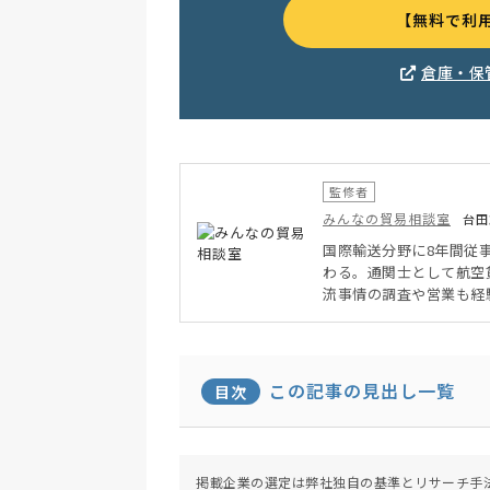
【無料で利
倉庫・保
監修者
みんなの貿易相談室
台田
国際輸送分野に8年間従
わる。通関士として航空
流事情の調査や営業も経
工場間の国際輸送業務、
輸送を担当。日本と海外
この記事の見出し一覧
目次
掲載企業の選定は弊社独自の基準とリサーチ手