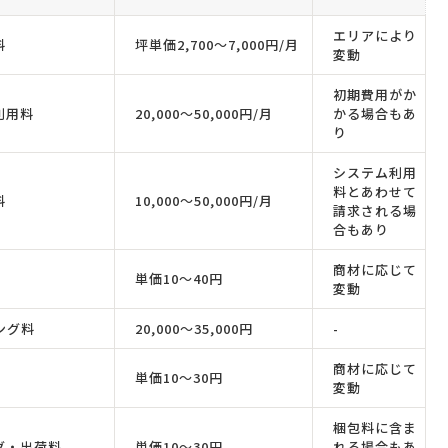
エリアにより
料
坪単価2,700〜7,000円/月
変動
初期費用がか
利用料
20,000〜50,000円/月
かる場合もあ
り
システム利用
料とあわせて
料
10,000〜50,000円/月
請求される場
合もあり
商材に応じて
単価10〜40円
変動
ング料
20,000〜35,000円
-
商材に応じて
単価10〜30円
変動
梱包料に含ま
グ・出荷料
単価10〜30円
れる場合もあ