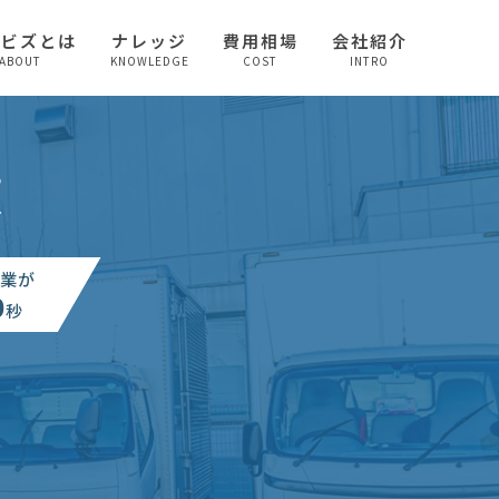
較ビズとは
ナレッジ
費用相場
会社紹介
ABOUT
KNOWLEDGE
COST
INTRO
頼
業が
0
秒