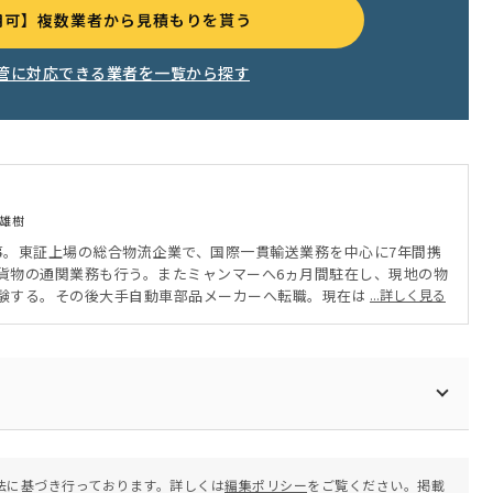
用可】複数業者から見積もりを貰う
管に対応できる業者を一覧から探す
雄樹
事。東証上場の総合物流企業で、国際一貫輸送業務を中心に7年間携
貨物の通関業務も行う。またミャンマーへ6ヵ月間駐在し、現地の物
験する。その後大手自動車部品メーカーへ転職。現在は国内、海外
...詳しく見る
及び貿易企画に従事する。北南米、中国、ベトナム、フィリピンの
拠点間だけでなく、海外拠点同士の輸送管理も行っている。
法に基づき行っております。詳しくは
編集ポリシー
をご覧ください。掲載