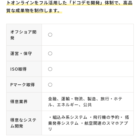
トオンラインをフル活用した「ドコデモ開発」体制で、高品
質な成果物を制作します。
オフショア開
◯
発
運営・保守
◯
ISO取得
◯
Pマーク取得
◯
金融、運輸・物流、製造、旅行・ホテ
得意業界
ル、エネルギー、公共
・組込み系システム ・飛行機の予約・ 搭
得意なシステ
乗発券システム ・航空関連のスマホアプ
ム開発
リ