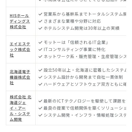
営業系から基幹系までトータルシステム開発
HISホール
さまざまな業種や分野に対応
ディングス
株式会社
ホテルシステム開発は30年以上の実績
モットーは「信頼されるIT企業」
エイエステ
ITコンサルティング事業に特化
ック株式会
社
ネットワーク系・販売管理・生産管理システ
設立50年以上・北海道に密着したシステム
北海道電子
システム設計から開発まで自社一貫体制
機器株式会
社
ハードウェアとソフトウェア双方ともに確か
株式会社 北
最新のICTテクノロジーを駆使して課題を解
海道ジェ
最良の提案で信頼関係を築くソリューション
イ・アー
ル・システ
システム開発・インフラ・情報処理システム
ム開発