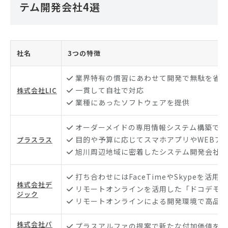
テム開発会社4選
社名
3つの特徴
業界特有の慣習にあわせて開発で無駄を省略
一貫して自社で対応
株式会社LIC
業種にあったソフトウェアを提供
オーダーメイドの専用情報システム構築で業
目的や予算に応じてスマホアプリやWEBア
プラスラス
旭川周辺地域に密着したシステム開発会社
打ち合わせにはFaceTimeやSkypeを活用
株式会社デ
リモートオンラインを活用した「ドコデモ開
ジック
リモートオンラインによる開発環境で高品質
株式会社パ
プラスアルファの提案で新たな付加価値を提