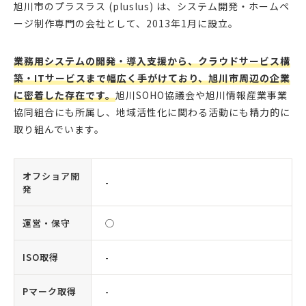
旭川市のプラスラス (pluslus) は、システム開発・ホームペ
ージ制作専門の会社として、2013年1月に設立。
業務用システムの開発・導入支援から、クラウドサービス構
築・ITサービスまで幅広く手がけており、旭川市周辺の企業
に密着した存在です。
旭川SOHO協議会や旭川情報産業事業
協同組合にも所属し、地域活性化に関わる活動にも精力的に
取り組んでいます。
オフショア開
-
発
運営・保守
◯
ISO取得
-
Pマーク取得
-