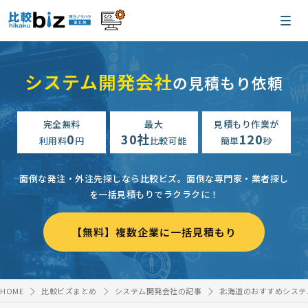
システム開発会社
の見積もり依頼
完全無料
最大
見積もり作業が
0
30社
120
利用料
円
比較可能
簡単
秒
面倒な発注・外注先探しなら比較ビズ。
面倒な専門家・業者探し
を一括見積もりでラクラクに！
【無料】複数企業に一括見積もり
HOME
比較ビズまとめ
システム開発会社の記事
北海道のおすすめシステ