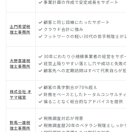
事業計画の作成で安定成長をサポート
顧客と同じ目線にたったサポート
土門希望税
クラウド会計に強み
理士事務所
フットワークの軽い30代の若手税理士が活
30年にわたり小規模事業者の経営をサポー
大野喜雄税
経営上陥りやすい落とし穴や成功と失敗の分
理士事務所
顧客先への定期訪問はすべて代表自らが担当
顧客の黒字割合が70％超え
株式会社 オ
財務をベースとしたトータルコンサルティン
ヤマ経営
偏ることなく総合的なアドバイスを提供
税務調査対応が得意
對馬一雄税
税務調査歴20年のベテラン税理士しっかり
理士事務所