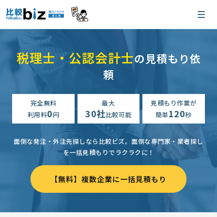
税理士・公認会計士
の見積もり依
頼
完全無料
最大
見積もり作業が
0
30社
120
利用料
円
比較可能
簡単
秒
面倒な発注・外注先探しなら比較ビズ。
面倒な専門家・業者探し
を一括見積もりでラクラクに！
【無料】複数企業に一括見積もり