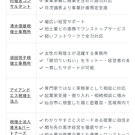
事業承継に廃業を含めた適切対応
村経営コン
サルタント
月次諸表より事業計画策定支援
幅広い経営サポート
清水俊雄税
他士業との連携でワンストップサービス
理士事務所
軽いフットワークで全力対応
女性の税理士が活躍する事務所
須田悦子税
「親切ていねい」をモットー・経営者の身近
理士事務所
一貫したサポートが可能
専門家ではなく実務家として相談に対応
アイアンド
起業家支援・借り入れ・相続相談に強み
エス税理士
法人
仙台市に根差した霜と密着型・宮城県内で対
わかりやすさとスピードある提案に自信あり
税理士法人
関与先の黒字経営を徹底サポート
青木&パー
トナーズ
他士業や提携企業とも連携・ワンストップで