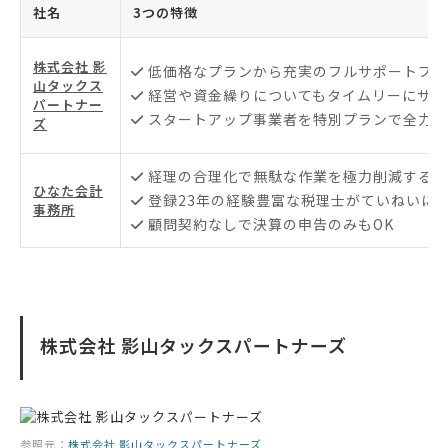
社名
3つの特徴
株式会社 影
低価格なプランから充実のフルサポートプラ
山タックス
経営や資金繰りについてもタイムリーにサポ
パートナー
スタートアップ事業者を特別プランで全力サ
ズ
経理の合理化で無駄な作業を極力削減するサ
ひなた会計
登録23年の経験豊富な税理士がていねいに
事務所
顧問契約なしで決算の申告のみもOK
株式会社 影山タックスパートナーズ
参照元：
株式会社 影山タックスパートナーズ