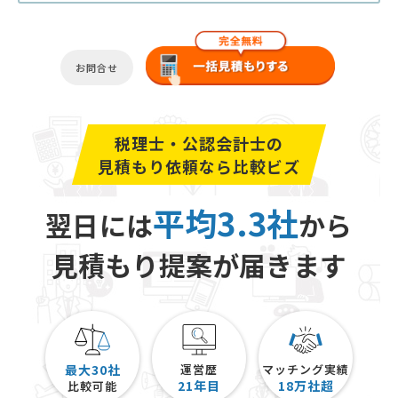
お問合せ
税理士・公認会計士の
見積もり依頼なら比較ビズ
平均3.3社
翌日には
から
見積もり提案が届きます
最大30社
運営歴
マッチング実績
21
年目
18
万社超
比較可能