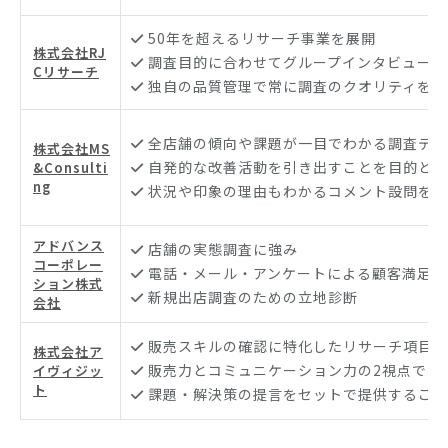
50年を超えるリサーチ事業を展開
株式会社RJ
調査目的に合わせてグループインタビューも
Cリサーチ
独自の品質管理で常に調査のクオリティを維
全店舗の傾向や課題が一目でわかる調査デー
株式会社MS
自発的な改善活動を引き出すことを目的とし
&Consulti
ng
状況や印象の理由もわかるコメント設問を設
アドバンス
店舗の実態調査に強み
コーポレー
電話・メール・アンケートによる顧客満足度
ション株式
新規出店調査のための立地診断
会社
販売スキルの確認に特化したリサーチ項目を
株式会社ア
販売力とコミュニケーション力の2視点でス
イヴィジッ
ト
課題・解決策の提言をセットで提供すること