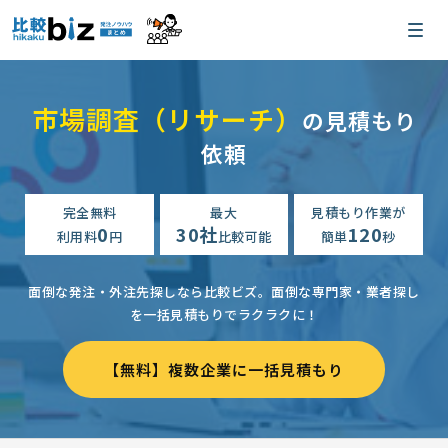
市場調査（リサーチ）
の見積もり
依頼
完全無料
最大
見積もり作業が
0
30社
120
利用料
円
比較可能
簡単
秒
面倒な発注・外注先探しなら比較ビズ。
面倒な専門家・業者探し
を一括見積もりでラクラクに！
【無料】複数企業に一括見積もり