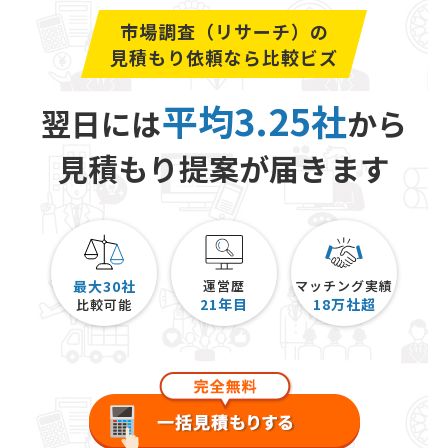
市場調査（リサーチ）の
見積もり依頼なら比較ビズ
平均3.25社
翌日には
から
見積もり提案が届きます
最大30社
運営歴
マッチング実績
21
年目
18
万社超
比較可能