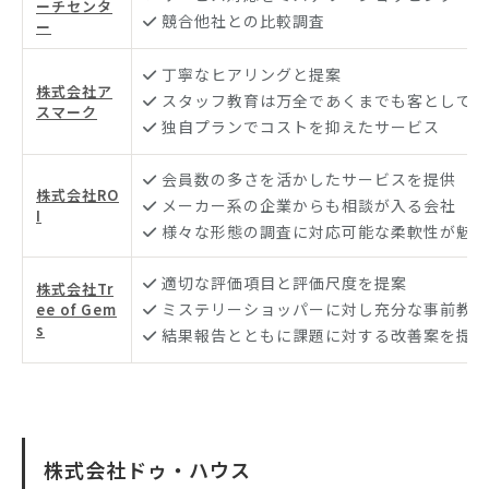
ーチセンタ
競合他社との比較調査
ー
丁寧なヒアリングと提案
株式会社ア
スタッフ教育は万全であくまでも客としての
スマーク
独自プランでコストを抑えたサービス
会員数の多さを活かしたサービスを提供
株式会社RO
メーカー系の企業からも相談が入る会社
I
様々な形態の調査に対応可能な柔軟性が魅力
適切な評価項目と評価尺度を提案
株式会社Tr
ミステリーショッパーに対し充分な事前教育
ee of Gem
s
結果報告とともに課題に対する改善案を提案
株式会社ドゥ・ハウス