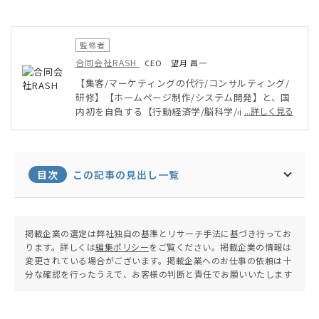
監修者
合同会社RASH
CEO 望月 昌一
【集客/マーケティングの代行/コンサルティング/
研修】【ホームページ制作/システム開発】と、国
内初を自負する【行動経済学/脳科学/心理学の理論
...詳しく見る
や根拠】を組み合わせたサービスを提供。お客様伴
走型のサービスにアイデアを乗せて「一緒に盛り上
がるサービスを考える」ことを得意とする。
目次
この記事の見出し一覧
掲載企業の選定は弊社独自の基準とリサーチ手法に基づき行ってお
ります。詳しくは
編集ポリシー
をご覧ください。掲載企業の情報は
変更されている場合がございます。掲載企業へのお仕事の依頼は十
分な確認を行ったうえで、お客様の判断と責任でお願いいたします