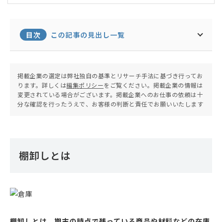
マーへ6ヵ月間駐在し、現地の物流事情の調査や営
業も経験する。その後大手自動車部品メーカーへ転
職。現在は国内、海外工場間の国際輸送業務、及び
貿易企画に従事する。北南米、中国、ベトナム、フ
目次
この記事の見出し一覧
ィリピンの輸送を担当。日本と海外拠点間だけでな
く、海外拠点同士の輸送管理も行っている。
掲載企業の選定は弊社独自の基準とリサーチ手法に基づき行ってお
ります。詳しくは
編集ポリシー
をご覧ください。掲載企業の情報は
変更されている場合がございます。掲載企業へのお仕事の依頼は十
分な確認を行ったうえで、お客様の判断と責任でお願いいたします
棚卸しとは
棚卸しとは、期末の時点で残っている商品や材料などの在庫