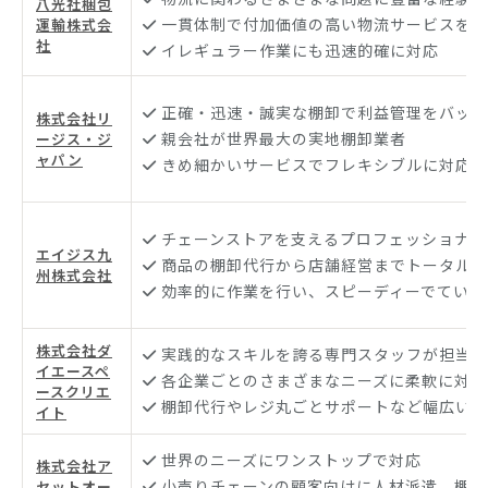
八光社梱包
一貫体制で付加価値の高い物流サービスを提
運輸株式会
社
イレギュラー作業にも迅速的確に対応
正確・迅速・誠実な棚卸で利益管理をバック
株式会社リ
親会社が世界最大の実地棚卸業者
ージス・ジ
ャパン
きめ細かいサービスでフレキシブルに対応
チェーンストアを支えるプロフェッショナル
エイジス九
商品の棚卸代行から店舗経営までトータルサ
州株式会社
効率的に作業を行い、スピーディーでていね
株式会社ダ
実践的なスキルを誇る専門スタッフが担当
イエースペ
各企業ごとのさまざまなニーズに柔軟に対応
ースクリエ
棚卸代行やレジ丸ごとサポートなど幅広い業
イト
世界のニーズにワンストップで対応
株式会社ア
小売りチェーンの顧客向けに人材派遣、棚卸
セットオー