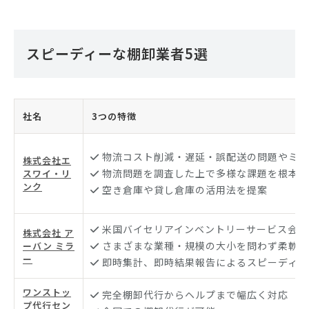
スピーディーな棚卸業者5選
社名
3つの特徴
物流コスト削減・遅延・誤配送の問題やミス
株式会社エ
物流問題を調査した上で多様な課題を根本か
スワイ・リ
ンク
空き倉庫や貸し倉庫の活用法を提案
米国バイセリアインベントリーサービス会社
株式会社 ア
さまざまな業種・規模の大小を問わず柔軟に
ーバン ミラ
ー
即時集計、即時結果報告によるスピーディー
ワンストッ
完全棚卸代行からヘルプまで幅広く対応
プ代行セン