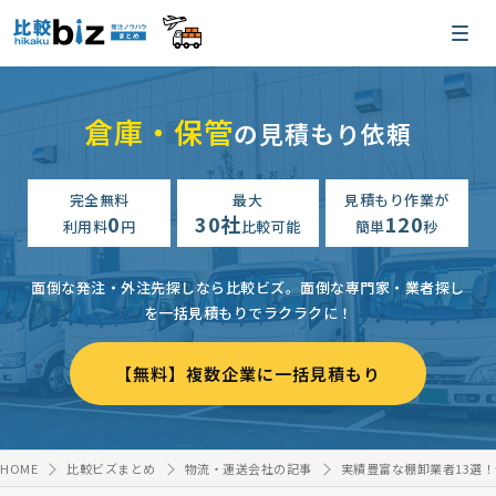
倉庫・保管
の見積もり依頼
完全無料
最大
見積もり作業が
0
30社
120
利用料
円
比較可能
簡単
秒
面倒な発注・外注先探しなら比較ビズ。
面倒な専門家・業者探し
を一括見積もりでラクラクに！
【無料】複数企業に一括見積もり
HOME
比較ビズまとめ
物流・運送会社の記事
実績豊富な棚卸業者13選