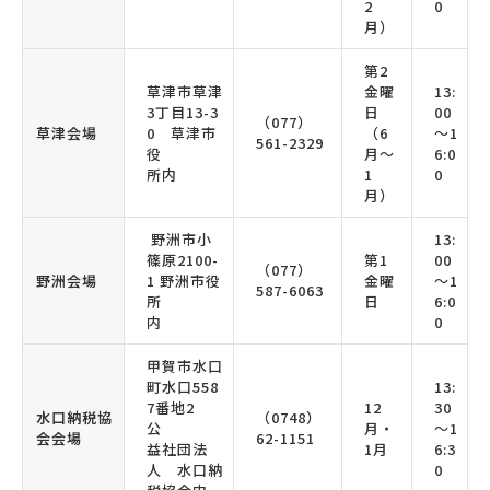
2
0
月）
第2
草津市草津
金曜
13:
3丁目13-3
日
00
（077）
草津会場
0 草津市
（6
～1
561-2329
役
月～
6:0
所内
1
0
月）
野洲市小
13:
篠原2100-
第1
00
（077）
野洲会場
1 野洲市役
金曜
～1
587-6063
所
日
6:0
内
0
甲賀市水口
町水口558
13:
7番地2
12
30
水口納税協
（0748）
公
月・
～1
会会場
62-1151
益社団法
1月
6:3
人 水口納
0