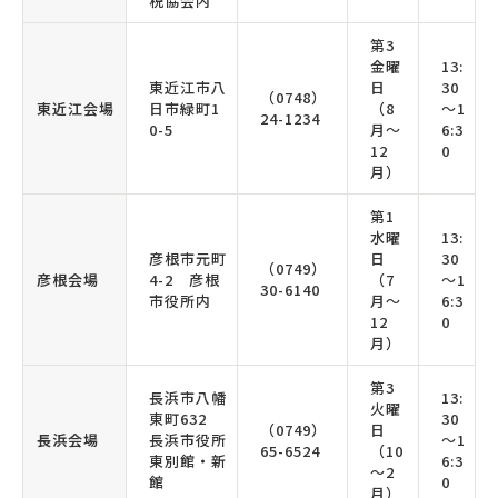
税協会内
第3
金曜
13:
東近江市八
日
30
（0748）
東近江会場
日市緑町1
（8
～1
24-1234
0-5
月～
6:3
12
0
月）
第1
水曜
13:
彦根市元町
日
30
（0749）
彦根会場
4-2 彦根
（7
～1
30-6140
市役所内
月～
6:3
12
0
月）
第3
長浜市八幡
13:
火曜
東町632
30
（0749）
日
長浜会場
長浜市役所
～1
65-6524
（10
東別館・新
6:3
～2
館
0
月）