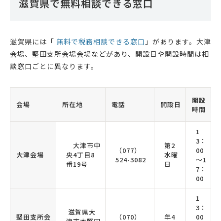
滋賀県で無料相談できる窓口
滋賀県には「
無料で税務相談できる窓口
」があります。大津
会場、堅田支所会場会場などがあり、開設日や開設時間は相
談窓口ごとに異なります。
開設
会場
所在地
電話
開設日
時間
1
3：
大津市中
第2
（077）
00
大津会場
央4丁目8
水曜
524-3082
～1
番19号
日
7：
00
1
3：
滋賀県大
堅田支所会
（070）
年4
00