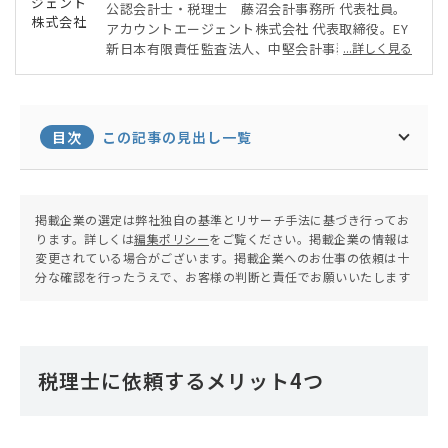
公認会計士・税理士 藤沼会計事務所 代表社員。
アカウントエージェント株式会社 代表取締役。EY
新日本有限責任監査法人、中堅会計事務所を経て独
...詳しく見る
立。
会計税務アドバイザリー・会計監査・M&Aコンサ
ルティング等、主に会計税務に関するサービスを提
供している。
目次
この記事の見出し一覧
掲載企業の選定は弊社独自の基準とリサーチ手法に基づき行ってお
ります。詳しくは
編集ポリシー
をご覧ください。掲載企業の情報は
変更されている場合がございます。掲載企業へのお仕事の依頼は十
分な確認を行ったうえで、お客様の判断と責任でお願いいたします
税理士に依頼するメリット4つ