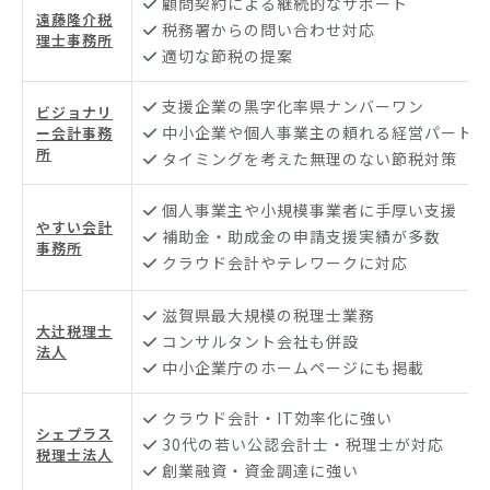
顧問契約による継続的なサポート
遠藤隆介税
税務署からの問い合わせ対応
理士事務所
適切な節税の提案
支援企業の黒字化率県ナンバーワン
ビジョナリ
中小企業や個人事業主の頼れる経営パートナ
ー会計事務
所
タイミングを考えた無理のない節税対策
個人事業主や小規模事業者に手厚い支援
やすい会計
補助金・助成金の申請支援実績が多数
事務所
クラウド会計やテレワークに対応
滋賀県最大規模の税理士業務
大辻税理士
コンサルタント会社も併設
法人
中小企業庁のホームページにも掲載
クラウド会計・IT効率化に強い
シェプラス
30代の若い公認会計士・税理士が対応
税理士法人
創業融資・資金調達に強い