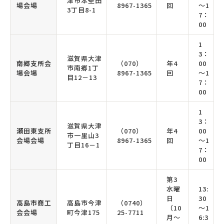
津市本堅田
場会場
8967-1365
回
～1
3丁目8-1
7：
00
1
3：
滋賀県大津
南郷支所会
（070）
年4
00
市南郷1丁
場会場
8967-1365
回
～1
目12－13
7：
00
1
3：
滋賀県大津
瀬田東支所
（070）
年4
00
市一里山3
会場会場
8967-1365
回
～1
丁目16－1
7：
00
第3
水曜
13:
日
30
高島市商工
高島市今津
（0740）
（10
～1
会会場
町今津175
25-7711
月～
6:3