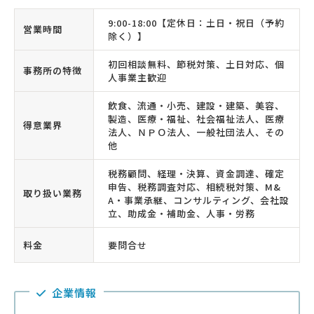
9:00-18:00【定休日：土日・祝日（予約
営業時間
除く）】
初回相談無料、節税対策、土日対応、個
事務所の特徴
人事業主歓迎
飲食、流通・小売、建設・建築、美容、
製造、医療・福祉、社会福祉法人、医療
得意業界
法人、ＮＰＯ法人、一般社団法人、その
他
税務顧問、経理・決算、資金調達、確定
申告、税務調査対応、相続税対策、M&
取り扱い業務
A・事業承継、コンサルティング、会社設
立、助成金・補助金、人事・労務
料金
要問合せ
企業情報