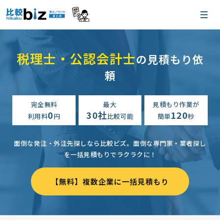
税理士・公認会計士
の見積もり依
頼
完全無料
最大
見積もり作業が
0
30社
120
利用料
円
比較可能
簡単
秒
面倒な発注・外注先探しなら比較ビズ。
面倒な専門家・業者探し
を一括見積もりでラクラクに！
【無料】複数企業に一括見積もり