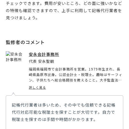
チェックできます。費用が安いところ、どの面に強いかなど
の特徴も確認できますので、上手に利用して記帳代行業者を
見つけましょう。
安永会計事務所
代表 安永聖観
福岡県福岡市で会計事務所を営業。1979年生まれ、長
崎県島原市出身。公認会計士・税理士。趣味はサーフィ
ン、子供たちへ総合格闘技を教えること。大手監査法人
で上場企業の会計や金融機関の融資ノウハウを学び、大
詳しく見る
手税理士法人で中小企業、個人事業主の税務を学んだ。
現在はこれまで学んだノウハウを顧問先へ伝えている。
米国税理士資格を取得したこともあり、九州では数少な
記帳代行業者は多いため、その中でも信頼できる記帳
い英語対応可能、国際税務にも強い税理士である。
代行対応可能な税理士を探すことが大切です。自力で
税理士を探すのは手間や時間がかかります。