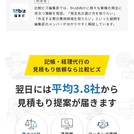
執筆者
比較ビズ編集部では、BtoB向けに様々な業種の発注に
役立つ情報を発信。「発注先の選び方を知りたい」
「外注する際の費用相場を知りたい」といった疑問を
編集部のメンバーが分かりやすく解説しています。
記帳・経理代行の
見積もり依頼なら比較ビズ
平均3.8社
翌日には
から
見積もり提案が届きます
運営歴
マッチング実績