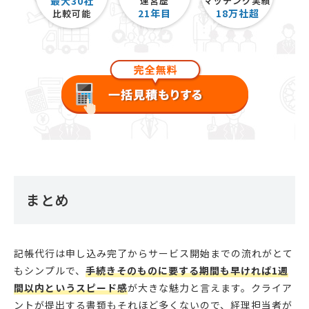
最大30社
運営歴
マッチング実績
21
年目
18
万社超
比較可能
まとめ
記帳代行は申し込み完了からサービス開始までの流れがとて
もシンプルで、
手続きそのものに要する期間も早ければ1週
間以内というスピード感
が大きな魅力と言えます。クライア
ントが提出する書類もそれほど多くないので、経理担当者が