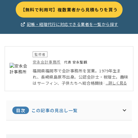
【無料で利用可】複数業者から見積もりを貰う
記帳・経理代行に対応できる業者を一覧から探す
監修者
安永会計事務所
代表 安永聖観
福岡県福岡市で会計事務所を営業。1979年生ま
れ、長崎県島原市出身。公認会計士・税理士。趣味
はサーフィン、子供たちへ総合格闘技を教えるこ
...詳しく見る
と。大手監査法人で上場企業の会計や金融機関の融
資ノウハウを学び、大手税理士法人で中小企業、個
人事業主の税務を学んだ。現在はこれまで学んだノ
ウハウを顧問先へ伝えている。米国税理士資格を取
目次
この記事の見出し一覧
得したこともあり、九州では数少ない英語対応可
能、国際税務にも強い税理士である。