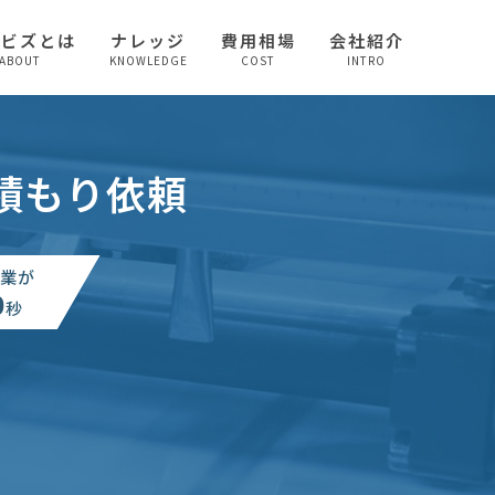
較ビズとは
ナレッジ
費用相場
会社紹介
ABOUT
KNOWLEDGE
COST
INTRO
積もり依頼
業が
0
秒