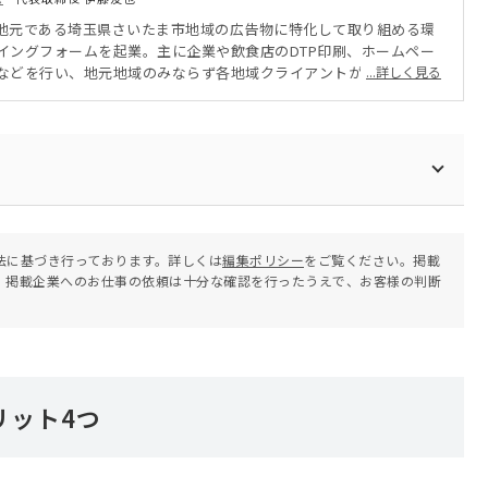
地元である埼玉県さいたま市地域の広告物に特化して取り組める環
イングフォームを起業。主に企業や飲食店のDTP印刷、ホームペー
などを行い、地元地域のみならず各地域クライアントが「根差すP
...詳しく見る
社やお店だけでなく個人の依頼も取り扱い、数量の少ない印刷物や小
制作物を低価格で制作できるよう努めている。
法に基づき行っております。詳しくは
編集ポリシー
をご覧ください。掲載
。掲載企業へのお仕事の依頼は十分な確認を行ったうえで、お客様の判断
リット4つ