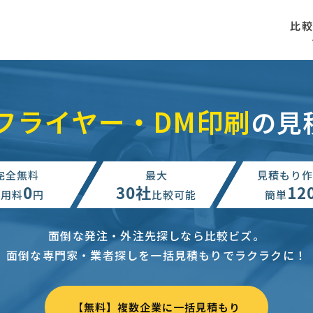
比
フライヤー・DM印刷
の見
完全無料
最大
見積もり作
0
30社
12
利用料
円
比較可能
簡単
面倒な発注・外注先探しなら比較ビズ。
面倒な専門家・業者探しを一括見積もりでラクラクに！
【無料】複数企業に一括見積もり