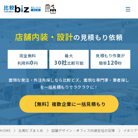
店舗内装・設計
の見積もり依頼
完全無料
最大
見積もり作業が
0
30社
120
利用料
円
比較可能
簡単
秒
面倒な発注・外注先探しなら比較ビズ。
面倒な専門家・業者探し
を一括見積もりでラクラクに！
【無料】複数企業に一括見積もり
HOME
比較ビズまとめ
店舗デザイン・オフィス内装会社の記事
イタリア