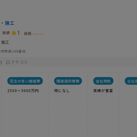
・施工
1
実績
-----
価格
・施工
市熊森188番地
クチコミ
)
受注の多い価格帯
関連提供業務
会社特色
会社
2500〜3000万円
特になし
実績が豊富