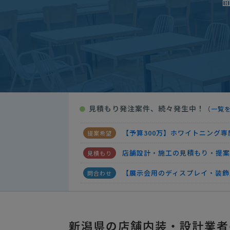
【セルフエステ店と塗装ブース含
店舗設計・施工の見積もり・提案
店舗設計・施工の見積もり・提案
【ホテル】アロママッサージ店の
プライベートサロンの施工
月
見積もり発注案件、続々発生中！
●
（
一覧
店舗設計・施工の見積もり・提案
【予算300万】ホワイトニング
店舗設計・施工の見積もり・提案
【展示会用のディスプレイ・装飾
【リラクゼーション業の店舗】店
【セルフエステ店と塗装ブース含
新潟県の店舗内装・設計業者