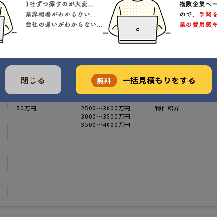
・施工
1
実績
50万円
価格
・施工
附市柳橋町295-5
クチコミ
閉じる
一括見積もりをする
無料
平均坪単価
受注の多い価格帯
関連提供業務
50万円
2500〜3000万円
物件紹介
3000〜3500万円
3500〜4000万円