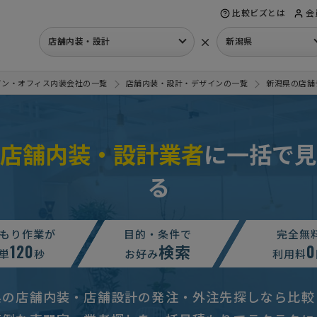
比較ビズとは
会
×
店舗内装・設計
新潟県
イン・オフィス内装会社の一覧
店舗内装・設計・デザインの一覧
新潟県の店舗
店舗内装・設計業者
に一括で見
る
依頼
500万円まで
新潟県
専門クリニックの店舗設計見積り依頼
300万円まで
新潟県
もり作業が
目的・条件で
完全無
120
検索
0
依頼
単
秒
500万円まで
新潟県
お好み
利用料
工事一式】店舗設計・施工の見積もり・提案依頼
50万円まで
新
県の店舗内装・店舗設計の発注・外注先探しなら比較
舗設計・施工の見積もり・提案依頼
300万円まで
新潟県