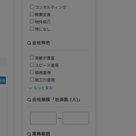
コンサルティング
開業支援
物件紹介
特になし
会社特色
実績が豊富
スピード重視
価格重視
施工力重視
規模
業務範囲
もっと見る
デザイン・設計
デザイン・設計・施工
会社規模「社員数.(人)」
施工のみ
クロス・床工事
水周り工事
電気設備工事
～
塗装工事
看板工事
備品・家具
業務範囲