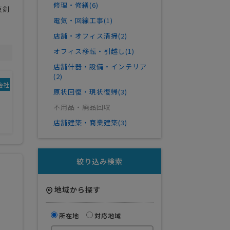
修理・修繕(6)
真剣
電気・回線工事(1)
店舗・オフィス清掃(2)
オフィス移転・引越し(1)
店舗什器・設備・インテリア
(2)
会社規模
業務範囲
原状回復・現状復帰(3)
デザイン・設計
不用品・廃品回収
その他
店舗建築・商業建築(3)
絞り込み検索
地域から探す
所在地
対応地域