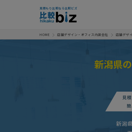
見積もり比較なら比較ビズ
HOME
店舗デザイン・オフィス内装会社
店舗デザ
新潟県の
店舗設計・施工の見積もり・提案
【予算300万】ホワイトニング
見積
店舗設計・施工の見積もり・提案
簡
【展示会用のディスプレイ・装飾
新潟
【リラクゼーション業の店舗】店