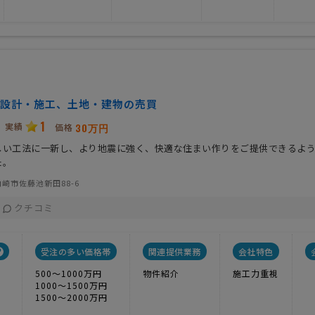
設計・施工、土地・建物の売買
1
実績
30万円
価格
しい工法に一新し、より地震に強く、快適な住まい作りをご提供できるよ
た。
崎市佐藤池新田88-6
クチコミ
受注の多い価格帯
関連提供業務
会社特色
500〜1000万円
物件紹介
施工力重視
1000〜1500万円
1500〜2000万円