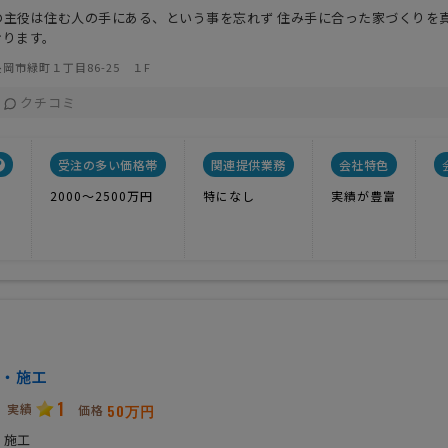
の主役は住む人の手にある、という事を忘れず 住み手に合った家づくりを
おります。
岡市緑町１丁目86-25 １F
クチコミ
受注の多い価格帯
関連提供業務
会社特色
2000〜2500万円
特になし
実績が豊富
・施工
1
実績
50万円
価格
・施工