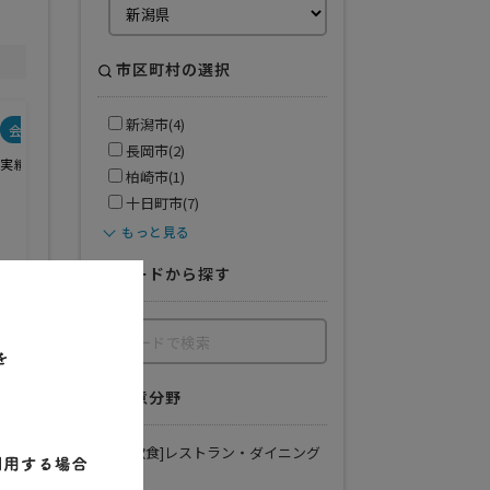
市区町村の選択
新潟市(4)
会社特色
会社規模
業務範囲
長岡市(2)
実績が豊富
デザイン・設計
柏崎市(1)
デザイン・設計・施工
施工のみ
十日町市(7)
クロス・床工事
もっと見る
水周り工事
電気設備工事
ワードから探す
塗装工事
看板工事
備品・家具
その他
得意分野
[飲食]レストラン・ダイニング
バー