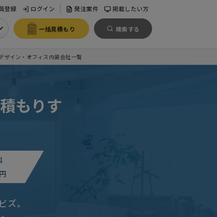
員登録
ログイン
発注案件
掲載したい方
一括見積もり
検索する
デザイン・オフィス内装会社一覧
積もりす
料
円
潟県
ビズ。