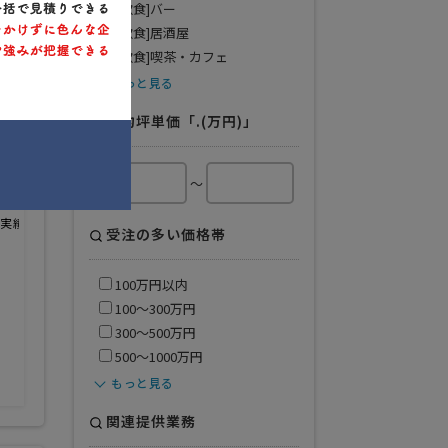
[飲食]バー
[飲食]居酒屋
[飲食]喫茶・カフェ
もっと見る
平均坪単価「.(万円)」
～
会社特色
会社規模
業務範囲
実績が豊富
1人
デザイン・設計
受注の多い価格帯
デザイン・設計・施工
施工のみ
クロス・床工事
100万円以内
水周り工事
100〜300万円
電気設備工事
塗装工事
300〜500万円
看板工事
500〜1000万円
備品・家具
その他
もっと見る
関連提供業務