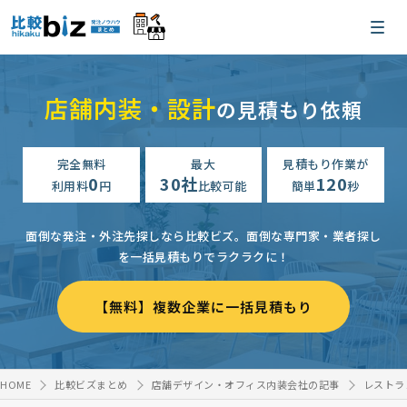
店舗内装・設計
の見積もり依頼
完全無料
最大
見積もり作業が
0
30社
120
利用料
円
比較可能
簡単
秒
面倒な発注・外注先探しなら比較ビズ。
面倒な専門家・業者探し
を一括見積もりでラクラクに！
【無料】複数企業に一括見積もり
HOME
比較ビズまとめ
店舗デザイン・オフィス内装会社の記事
レストラ