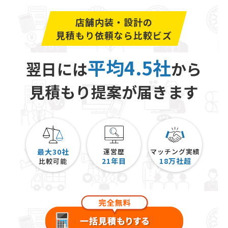
店舗内装・設計の
見積もり依頼なら比較ビズ
平均4.5社
翌日には
から
見積もり提案が届きます
最大30社
運営歴
マッチング実績
21
年目
18
万社超
比較可能