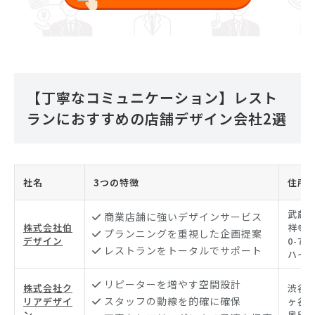
【丁寧なコミュニケーション】レスト
ランにおすすめの店舗デザイン会社2選
社名
3つの特徴
住所
武蔵
商業店舗に強いデザインサービス
株式会社伯
祥寺本
プランニングを重視した企画提案
デザイン
0-7 
レストランをトータルでサポート
ハイツ
リピーターを増やす空間設計
株式会社ク
渋谷
スタッフの動線を的確に確保
リアデザイ
ヶ谷5-
ン
奥田ビ