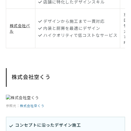
店舗に特化したデザインスキル
京
区
デザインから施工まで一貫対応
株式会社パ
竹
内装と厨房を最適にデザイン
ル
大炊
ハイクオリティで低コストなサービス
7 
F
株式会社空くう
参照元：
株式会社空くう
コンセプトに沿ったデザイン施工