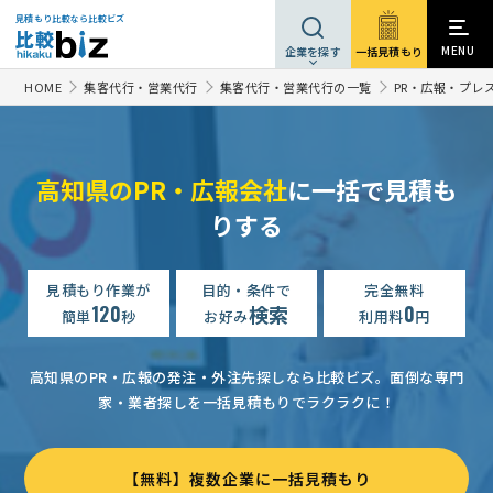
見積もり比較なら比較ビズ
MENU
一括見積もり
企業を探す
HOME
集客代行・営業代行
集客代行・営業代行の一覧
PR・広報・プレ
高知県のPR・広報会社
に一括で見積も
りする
見積もり作業が
目的・条件で
完全無料
120
検索
0
簡単
秒
お好み
利用料
円
高知県のPR・広報の発注・外注先探しなら比較ビズ。
面倒な専門
家・業者探しを一括見積もりでラクラクに！
【無料】複数企業に一括見積もり