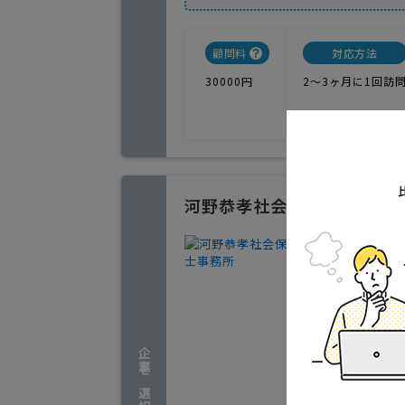
顧問料
対応方法
30000円
2〜3ヶ月に1回訪
河野恭孝社会保険労務士事
顧問社労
1
人気
開業３年
いサービ
香川県三
企業を選択する
実績(2