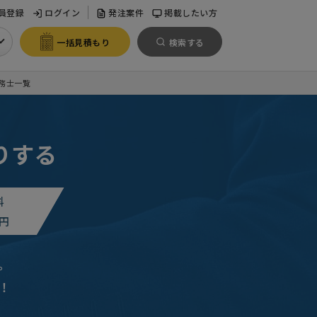
員登録
ログイン
発注案件
掲載したい方
一括見積もり
検索する
務士一覧
りする
料
円
。
！