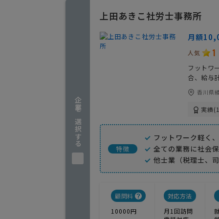
上田あきこ社労士事務所
月額10
1
人気
フットワ
合、給与
香川県綾
企業を選択する
実績(1
フットワーク軽く
全ての業務に社会
特徴
他士業（税理士、
顧問料
対応方法
10000円
月1回訪問