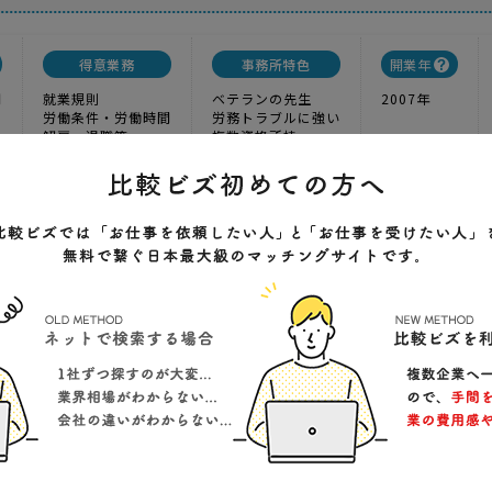
得意業務
事務所特色
開業年
問
就業規則
ベテランの先生
2007年
労働条件・労働時間
労務トラブルに強い
解雇・退職等
複数資格所持
務所
士
1
実績
-----
価格
目の社会保険労務士事務所です。「採用から退職まで」をモットーにきめ
スを提供しています。
豊市高瀬町上麻乙165-7
クチコミ
)