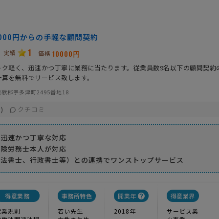
,000円からの手軽な顧問契約
1
実績
10000円
価格
ーク軽く、迅速かつ丁寧に業務に当たります。従業員数9名以下の顧問契約
計算を無料でサービス致します。
歌郡宇多津町2495番地18
クチコミ
)
、迅速かつ丁寧な対応
保険労務士本人が対応
司法書士、行政書士等）との連携でワンストップサービス
得意業務
事務所特色
開業年
得意業界
就業規則
若い先生
2018年
サービス業