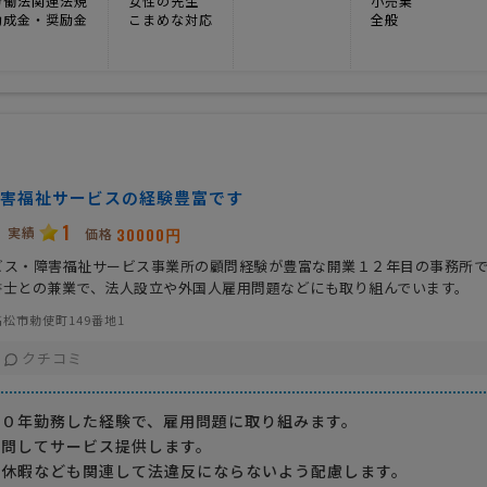
労働法関連法規
女性の先生
小売業
助成金・奨励金
こまめな対応
全般
害福祉サービスの経験豊富です
1
実績
30000円
価格
ビス・障害福祉サービス事業所の顧問経験が豊富な開業１２年目の事務所
書士との兼業で、法人設立や外国人雇用問題などにも取り組んでいます。
松市勅使町149番地1
クチコミ
３０年勤務した経験で、雇用問題に取り組みます。
訪問してサービス提供します。
給休暇なども関連して法違反にならないよう配慮します。