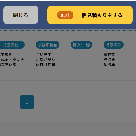
閉じる
一括見積もりをする
無料
び手続代行
得意業務
事務所特色
開業年
得意業界
就業規則
若い先生
農林業
助成金・奨励金
対応が早い
建設業
年次有休暇
休日対応可
製造業
1