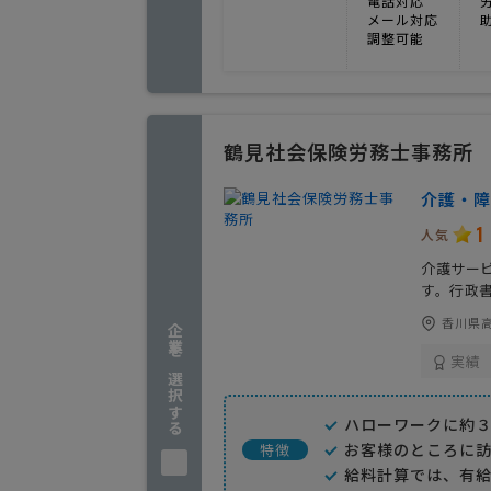
電話対応
メール対応
調整可能
鶴見社会保険労務士事務所
介護・障
1
人気
介護サー
す。行政
香川県高
企業を選択する
実績
ハローワークに約
お客様のところに
特徴
給料計算では、有