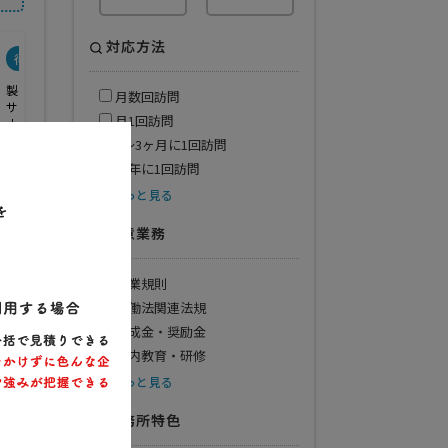
対応方法
得意業界
製造業
月数回訪問
サービス業
月1回訪問
小売業
2〜3ヶ月に1回訪問
半年に1回訪問
もっと見る
得意業務
就業規則
労働法関連法規
助成金・奨励金
細か
社内教育・研修
もっと見る
事務所特色