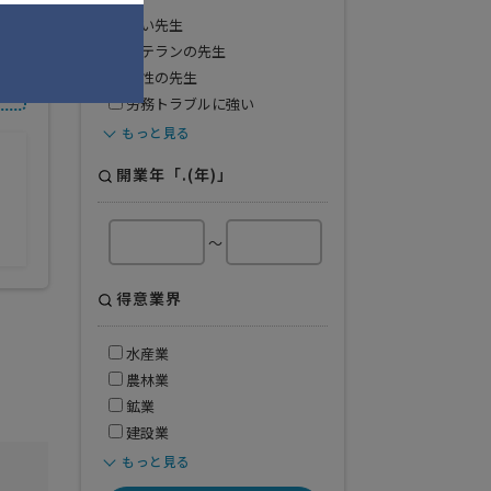
若い先生
ベテランの先生
女性の先生
労務トラブルに強い
もっと見る
開業年「.(年)」
～
得意業界
水産業
農林業
鉱業
建設業
もっと見る