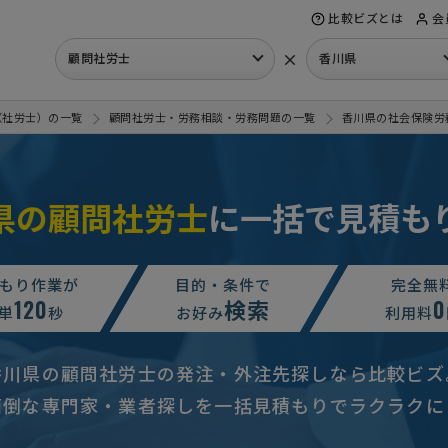
比較ビズとは
会
×
顧問社労士
香川県
（社労士）の一覧
顧問社労士・労務相談・労務問題の一覧
香川県の社会保険労
県の顧問社労士
に一括で見積も
もり作業が
目的・条件で
完全無
120
検索
0
単
秒
お好み
利用料
香川県の顧問社労士の発注・外注先探しなら比較ビズ
面倒な専門家・業者探しを一括見積もりでラクラクに