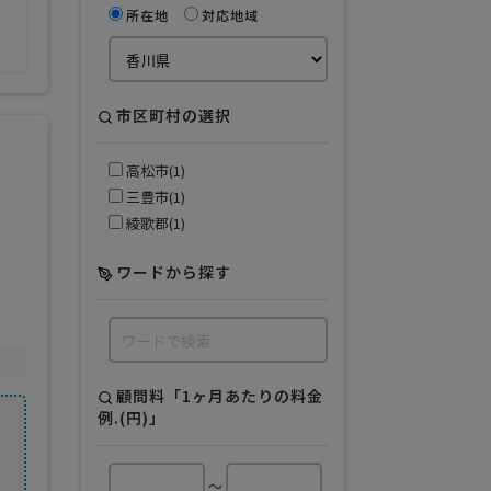
所在地
対応地域
市区町村の選択
高松市(1)
三豊市(1)
綾歌郡(1)
で
ワードから探す
顧問料「1ヶ月あたりの料金
例.(円)」
～