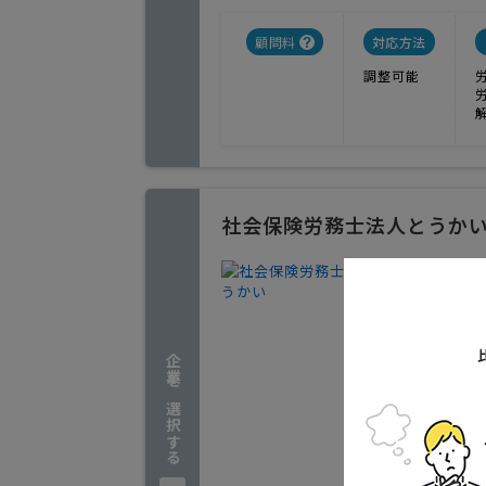
顧問料
対応方法
調整可能
社会保険労務士法人とうか
「組織の
します。
1
人気
企業を選択する
労務相談
ます。
岐阜県多
実績