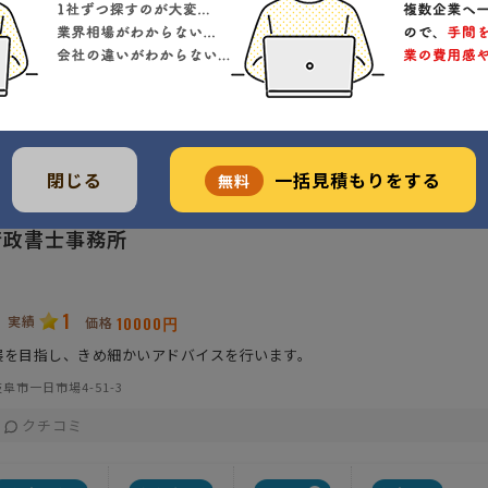
得意業務
事務所特色
開業年
得意業界
労働法関連法規
ノウハウが充実
2011年
製造業
助成金・奨励金
サービス業
社内教育・研修
全般
閉じる
一括見積もりをする
無料
行政書士事務所
1
実績
10000円
価格
展を目指し、きめ細かいアドバイスを行います。
阜市一日市場4-51-3
クチコミ