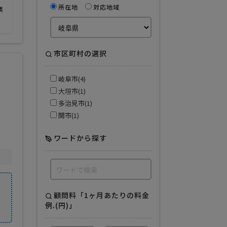
所在地
対応地域
業
市区町村の選択
岐阜市(4)
大垣市(1)
多治見市(1)
関市(1)
ワードから探す
顧問料「1ヶ月あたりの料金
例.(円)」