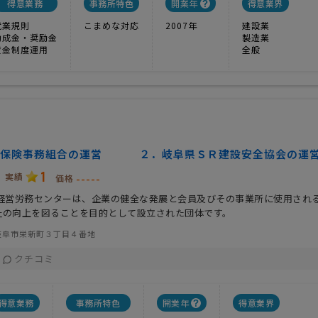
得意業務
事務所特色
開業年
得意業界
就業規則
こまめな対応
2007年
建設業
助成金・奨励金
製造業
賃金制度運用
全般
働保険事務組合の運営 ２．岐阜県ＳＲ建設安全協会の運
1
実績
-----
価格
R経営労務センターは、企業の健全な発展と会員及びその事業所に使用され
祉の向上を図ることを目的として設立された団体です。
岐阜市栄新町３丁目４番地
クチコミ
得意業務
事務所特色
開業年
得意業界