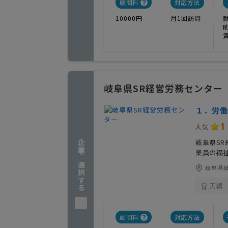
顧問料
対応方法
10000円
月1回訪問
岐阜県SR経営労務センター
１．労
1
人気
岐阜県S
企業を選択する
業員の福
岐阜県
実績
顧問料
対応方法