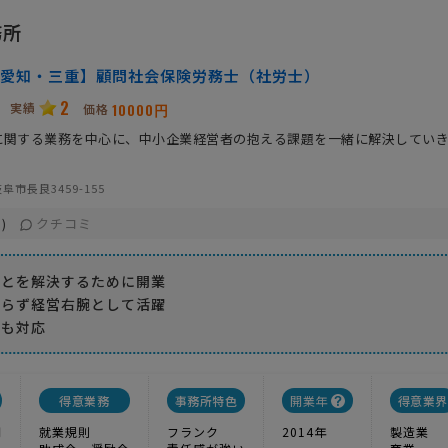
務所
愛知・三重】顧問社会保険労務士（社労士）
2
実績
10000円
価格
に関する業務を中心に、中小企業経営者の抱える課題を一緒に解決してい
阜市長良3459-155
クチコミ
)
ごとを解決するために開業
まらず経営右腕として活躍
務も対応
得意業務
事務所特色
開業年
得意業界
問
就業規則
フランク
2014年
製造業