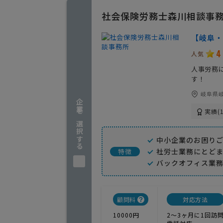
社会保険労務士森川相談事
【岐阜・
4
人気
人事労務
す！
岐阜県岐
企業を選択する
実績(1
中小企業のお困り
社労士業務にとど
特徴
バックオフィス業
顧問料
対応方法
10000円
2〜3ヶ月に1回訪