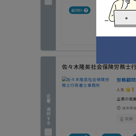
顧問料
対応方法
月1回訪問
電話対応
メール対応
調整可能
佐々木隆矣社会保険労務士
労務顧問
1
人気
企業を選択する
企業の発
岐阜県岐
実績