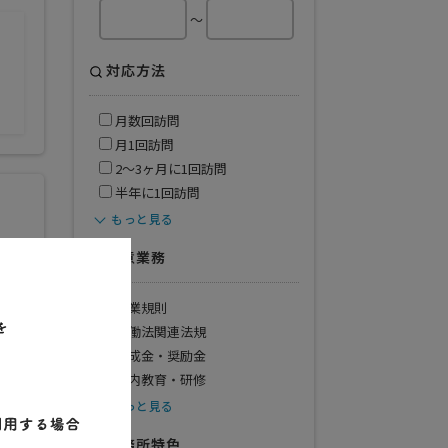
～
対応方法
月数回訪問
月1回訪問
2〜3ヶ月に1回訪問
半年に1回訪問
もっと見る
ト
得意業務
就業規則
労働法関連法規
トし
助成金・奨励金
社内教育・研修
もっと見る
事務所特色