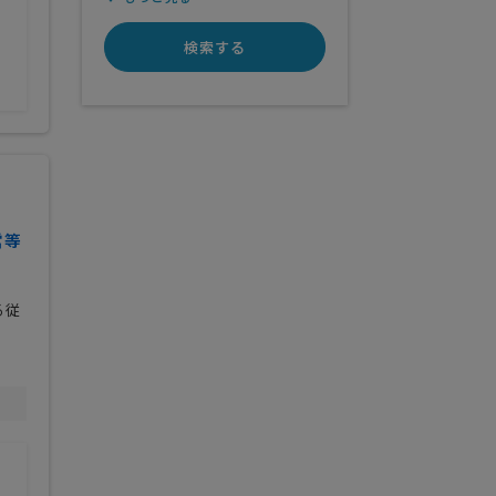
検索する
営等
る従