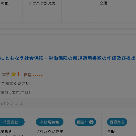
その他
ノウハウが充実
全般
にともなう社会保険・労働保険の新規適用書類の作成及び提出
1
実績
-----
価格
度ご相談ください。
阜市大宝町1丁目5
クチコミ
得意業務
事務所特色
開業年
得意業界
就業規則
ノウハウが充実
全般