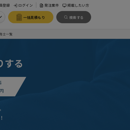
員登録
ログイン
発注案件
掲載したい方
一括見積もり
検索する
務士一覧
りする
料
円
。
！