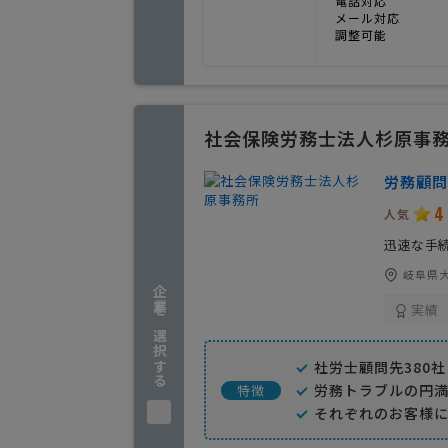
電話対応
メール対応
調整可能
社会保険労務士法人杉原事
労務顧問
4
人気
迅速な手
岐阜県大
企業を選択する
実績
社労士顧問先380
労務トラブルの円
特徴
それぞれのお客様