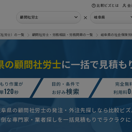
比較ビズとは
会
×
顧問社労士
岐阜県
（社労士）の一覧
顧問社労士・労務相談・労務問題の一覧
岐阜県の社会保険労
県の顧問社労士
に一括で見積も
もり作業が
目的・条件で
完全無
120
検索
0
単
秒
お好み
利用料
岐阜県の顧問社労士の発注・外注先探しなら比較ビズ
面倒な専門家・業者探しを一括見積もりでラクラクに