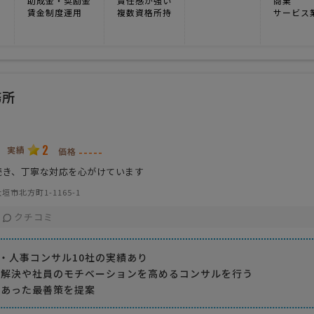
助成金・奨励金
責任感が強い
商業
賃金制度運用
複数資格所持
サービス
務所
2
実績
-----
価格
続き、丁寧な対応を心がけています
垣市北方町1-1165-1
クチコミ
社・人事コンサル10社の実績あり
満解決や社員のモチベーションを高めるコンサルを行う
にあった最善策を提案