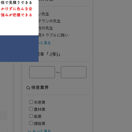
若い先生
ベテランの先生
女性の先生
労務トラブルに強い
もっと見る
開業年「.(年)」
～
得意業界
水産業
農林業
鉱業
建設業
もっと見る