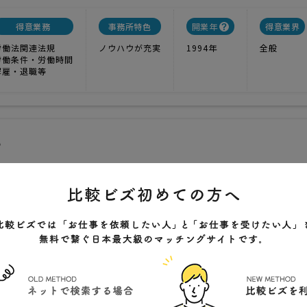
得意業務
事務所特色
開業年
得意業界
労働法関連法規
ノウハウが充実
1994年
全般
労働条件・労働時間
解雇・退職等
い
ための人づくり」勉強熱心な社労士が貴社を全力で全面サポー
1
実績
-----
価格
、トラブル対応だけでなく人事採用、教育、助成金活用など幅広くサポー
治見市太平町6-19 SMCビル2F
クチコミ