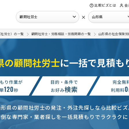
比較ビズとは
会
×
顧問社労士
山形県
（社労士）の一覧
顧問社労士・労務相談・労務問題の一覧
山形県の社会保険労
県の顧問社労士
に一括で見積も
もり作業が
目的・条件で
完全無
120
検索
0
単
秒
お好み
利用料
山形県の顧問社労士の発注・外注先探しなら比較ビズ
面倒な専門家・業者探しを一括見積もりでラクラクに