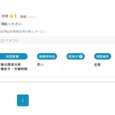
1
実績
-----
価格
ご相談ください
新庄市山形県新庄市大町１９−２１
クチコミ
得意業務
事務所特色
開業年
得意業界
労働法関連法規
若い
全般
労働条件・労働時間
1