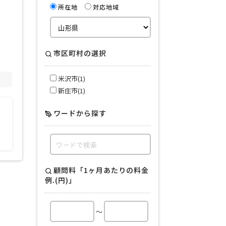
所在地
対応地域
市区町村の選択
米沢市(1)
新庄市(1)
ワードから探す
顧問料「1ヶ月あたりの料金
例.(円)」
～