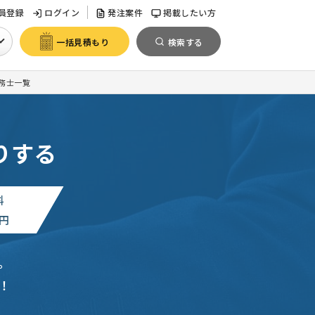
員登録
ログイン
発注案件
掲載したい方
一括見積もり
検索する
務士一覧
りする
料
円
。
！