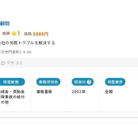
顧問
1
実績
5000円
価格
会社の労務トラブルを解決する
沢市門東町2-8-48
クチコミ
得意業務
事務所特色
開業年
得意業界
助成金・奨励金
価格重視
2002年
全般
保険事故の給付
その他