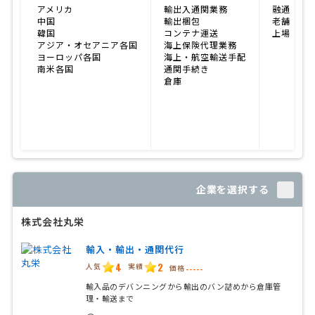
アメリカ
輸出入通関業務
融通が利
中国
輸出梱包
老舗企業
韓国
コンテナ運送
上場企業
アジア・オセアニア各国
海上保険代理業務
ヨーロッパ各国
海上・航空輸送手配
南米各国
通関手続き
倉庫
企業を選択する
株式会社丸栄
輸入・輸出・通関代行
4
2
人気
実績
価格
-----
輸入品のデバンニングから輸出のバン詰めから倉庫管
理・輸送まで