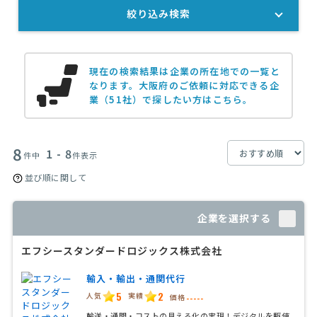
絞り込み検索
現在の検索結果は企業の所在地での一覧と
なります。
大阪府のご依頼に対応できる企
業（51社）で探したい方はこちら。
8
1 - 8
件中
件表示
並び順に関して
企業を選択する
エフシースタンダードロジックス株式会社
輸入・輸出・通関代行
5
2
人気
実績
価格
-----
輸送・通関・コストの見える化の実現！デジタルを駆使