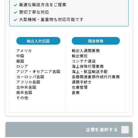
最適な輸送方法をご提案
懇切丁寧な対応
大型機械・重量物も対応可能です
輸出入対応国
関連業務
アメリカ
輸出入通関業務
価
中国
輸出梱包
融
韓国
コンテナ運送
こ
ロシア
海上保険代理業務
アジア・オセアニア各国
海上・航空輸送手配
ヨーロッパ各国
各種関連書類作成代行業務
アフリカ各国
通関手続き
北中米各国
在庫管理
南米各国
倉庫
その他
企業を選択する