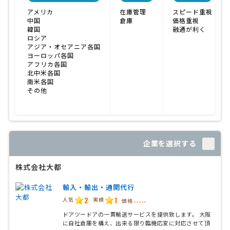
アメリカ
在庫管理
スピード重視
中国
倉庫
価格重視
韓国
融通が利く
ロシア
アジア・オセアニア各国
ヨーロッパ各国
アフリカ各国
北中米各国
南米各国
その他
企業を選択する
株式会社大都
輸入・輸出・通関代行
2
1
人気
実績
価格
-----
ドアツードアの一貫輸送サービスを提供致します。 大阪
に自社倉庫を構え、出来る限り臨機応変に対応させて頂