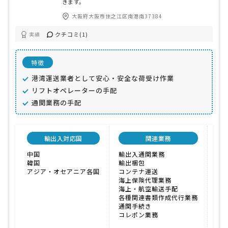
きます。
大阪府大阪市住之江区南港南37384
クチコミ(1)
実績
特徴
港湾運送業者として安心・安全な荷受け作業
リフトオペレーターの手配
通関業務の手配
輸出入対応国
関連業務
中国
輸出入通関業務
ス
韓国
輸出梱包
こ
アジア・オセアニア各国
コンテナ運送
価
海上保険代理業務
海上・航空輸送手配
各種関連書類作成代行業務
通関手続き
コレポン業務