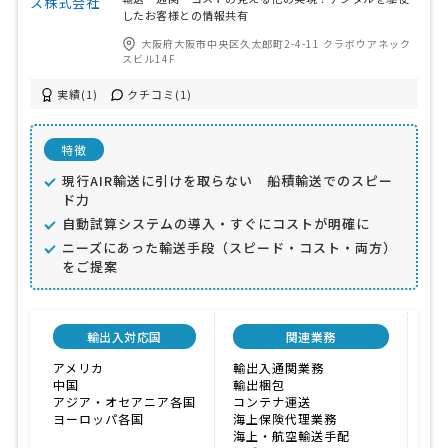
したお客様との情報共有
大阪府大阪市中央区久太郎町2-4-11 クラボウアネック
スビル14F
実績(1)
クチコミ(1)
特徴
現行AIR輸送に引けを取らない 船積輸送でのスピー
ド力
自動試算システムの導入・すぐにコストが明確に
ニーズにあった輸送手段（スピード・コスト・両方）
をご提案
輸出入対応国
関連業務
アメリカ
輸出入通関業務
ス
中国
輸出梱包
価
アジア・オセアニア各国
コンテナ運送
こ
ヨーロッパ各国
海上保険代理業務
海上・航空輸送手配