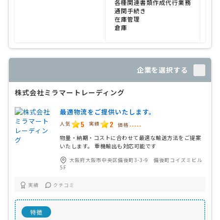
各種関連書類作成代行業務
通関手続き
在庫管理
倉庫
企業を選択する
株式会社ミラマートレーディング
最適物流をご提供いたします。
5
2
人気
実績
価格
-----
物量・納期・コストに合わせて最適な輸送方法をご提案
いたします。 重機輸出も対応可能です
大阪府大阪市中央区備後町3-3-9 備後町コイズミビル
5F
実績
クチコミ
特徴