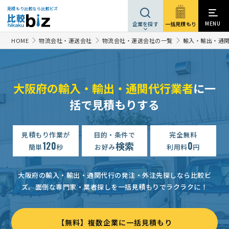
見積もり比較なら比較ビズ
MENU
一括見積もり
企業を探す
HOME
物流会社・運送会社
物流会社・運送会社の一覧
輸入・輸出・通
大阪府の輸入・輸出・通関代行業者
に一
括で見積もりする
輸入・輸出・通関の相談・提案依頼
相談して決めたい
大阪府
【初回輸入】大阪港通関・国内配送相談
見積もり作業が
目的・条件で
相談して決めたい
完全無料
大
120
検索
0
簡単
秒
お好み
利用料
円
【配信先指定】輸入・輸出・通関の相談・提案依頼
相談して決めたい
輸入・輸出・通関の相談・提案依頼
相談して決めたい
大阪府
大阪府の輸入・輸出・通関代行の発注・外注先探しなら比較ビ
ズ。
面倒な専門家・業者探しを一括見積もりでラクラクに！
輸入・輸出・通関の相談・提案依頼
相談して決めたい
大阪府
【個人│USAへの輸出見積り】輸入・輸出・通関の相談・提案依頼
【無料】複数企業に一括見積もり
【上海の会社からワインを発送したい】輸入・輸出・通関の相談・提案依頼