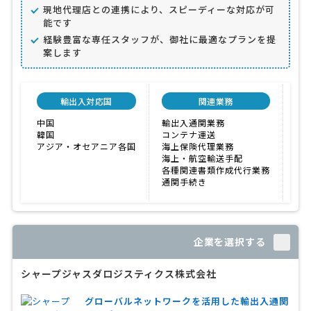
現地代理店との連携により、スピーディーな対応が可
能です
経験豊富な専任スタッフが、御社に最適なプランを提
案します
輸出入対応国
関連業務
中国
輸出入通関業務
ス
韓国
コンテナ運送
融
アジア・オセアニア各国
海上保険代理業務
大
海上・航空輸送手配
各種関連書類作成代行業務
通関手続き
企業を選択する
シャープジャスダロジスティクス株式会社
グローバルネットワークを活用した輸出入通関