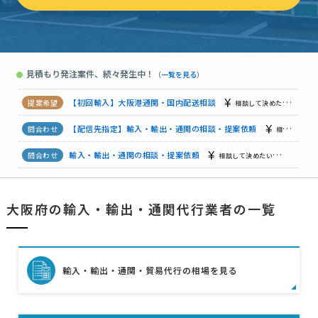
輸入・輸出・通関の相談・提案依頼
相談して決めたい
大阪府
【香港からランドローバーを1台輸入】輸入・通関の相談・提案依頼
見積もり発注案件、続々発生中！
●
（
一覧を見る
）
【食器(スプーン)】輸入品の通関代行を依頼
相談して決めたい
輸入・輸出・通関の相談・提案依頼
相談して決めたい
大阪府
【初回輸入】大阪港通関・国内配送相談
相談して決めたい
大
【配信先指定】輸入・輸出・通関の相談・提案依頼
相談して決めたい
輸入・輸出・通関の相談・提案依頼
相談して決めたい
大阪府
大阪府の輸入・輸出・通関代行業者の一覧
輸入・輸出・通関の相談・提案依頼
相談して決めたい
大阪府
【個人│USAへの輸出見積り】輸入・輸出・通関の相談・提案依頼
輸入・輸出・通関・貿易代行の相場を見る