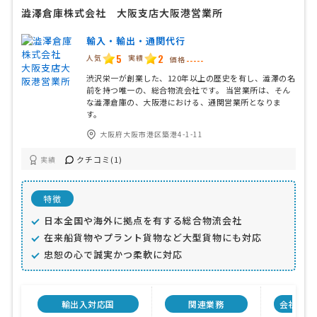
澁澤倉庫株式会社 大阪支店大阪港営業所
輸入・輸出・通関代行
5
2
人気
実績
価格
-----
渋沢栄一が創業した、120年以上の歴史を有し、澁澤の名
前を持つ唯一の、総合物流会社です。 当営業所は、そん
な澁澤倉庫の、大阪港における、通関営業所となりま
す。
大阪府大阪市港区築港4-1-11
クチコミ(1)
実績
特徴
日本全国や海外に拠点を有する総合物流会社
在来船貨物やプラント貨物など大型貨物にも対応
忠恕の心で誠実かつ柔軟に対応
輸出入対応国
関連業務
会社特色