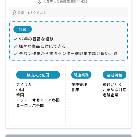
大阪府大東市新田境町44633
実績
クチコミ
特徴
57年の豊富な経験
様々な商品に対応できる
デバン作業から物流センター機能まで請け負い可能
輸出入対応国
関連業務
会社特色
アメリカ
在庫管理
融通が利く
中国
倉庫
こまめな対応
韓国
老舗企業
アジア・オセアニア各国
ヨーロッパ各国