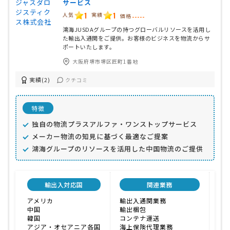
サービス
1
1
人気
実績
価格
-----
鴻海JUSDAグループの持つグローバルリソースを活用し
た輸出入通関をご提供。お客様のビジネスを物流からサ
ポートいたします。
大阪府堺市堺区匠町1番地
実績(2)
クチコミ
特徴
独自の物流プラスアルファ・ワンストップサービス
メーカー物流の知見に基づく最適なご提案
鴻海グループのリソースを活用した中国物流のご提供
輸出入対応国
関連業務
アメリカ
輸出入通関業務
こ
中国
輸出梱包
メ
韓国
コンテナ運送
上
アジア・オセアニア各国
海上保険代理業務