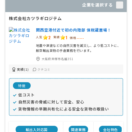
企業を選択する
株式会社カツラギロジテム
関西空港付近で初の内陸部 保税蔵置場！
2
1
人気
実績
価格
-----
地震や津波などの自然災害を減災し、より低コストに、
航空輸出貨物の手倉業務を行います。
大阪府貝塚市名越351
実績(1)
クチコミ
特徴
低コスト
自然災害の脅威に対して安全、安心
貨物情報の早期共有化による安全な貨物の取扱い
輸出入対応国
関連業務
会社特色