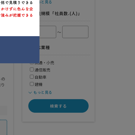
パレル
もっと見る
械
版
会社規模「社員数.(人)」
料
～
対応業種
流通・小売
通信販売
自動車
トの
建機
困り
もっと見る
検索する