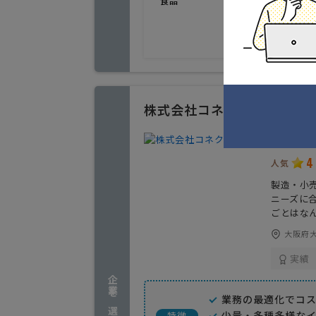
食品
株式会社コネクトロジ
3PL（
4
人気
製造・小
ニーズに
ごとはな
大阪府大
実績
企業を選択する
業務の最適化でコ
少量・多種多様な
特徴