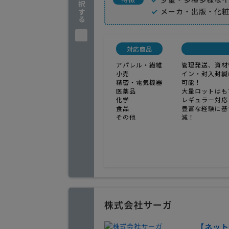
メーカ・出版・化
対応商品
アパレル・繊維
管理発送、資材
小売
イン・封入封緘
精密・電気機器
可能！
医薬品
大量ロットはも
化学
レギュラー対応
食品
豊富な経験に基
その他
減！
株式会社サーガ
【ネット