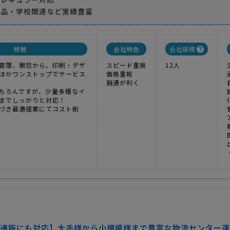
粧品・学校関連など実績豊富
特徴
会社特色
会社規模
管理、梱包から、印刷・デザ
スピード重視
12人
ほかワンストップでサービス
価格重視
融通が利く
ちろんですが、少量多種なイ
までしっかりと対応！
づき最適提案にてコスト削
通販にも対応】大手様から小規模様まで豊富な物流センター運