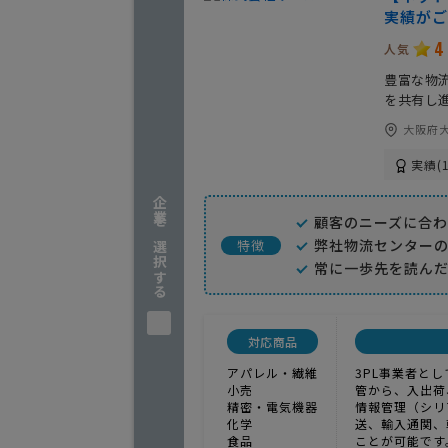
実績がご
4
人気
豊富な物
を共有し
大阪府大
実績(1
企業を選択する
顧客のニーズに合
弊社物流センター
特徴
常に一歩先を読ん
対応商品
アパレル・繊維
3PL事業者と
小売
管から、入出荷
精密・電気機器
情報管理（シリ
化学
送、輸入通関、
食品
ことが可能です