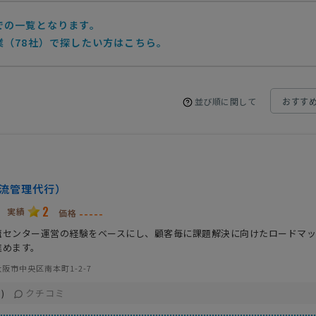
での一覧となります。
業（78社）で探したい方はこちら。
並び順に関して
物流管理代行）
2
実績
-----
価格
流センター運営の経験をベースにし、顧客毎に課題解決に向けたロードマ
進めます。
阪市中央区南本町1-2-7
クチコミ
)