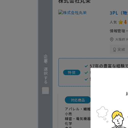
株式会社丸栄
3PL（
4
人気
情報管理
大阪府大
実績
企業を選択する
57年の豊富な経験
様々な商品に対応
特徴
情報管理・荷役・
対応商品
アパレル・繊維
57年の豊富な
小売
精密・電気機器
化学