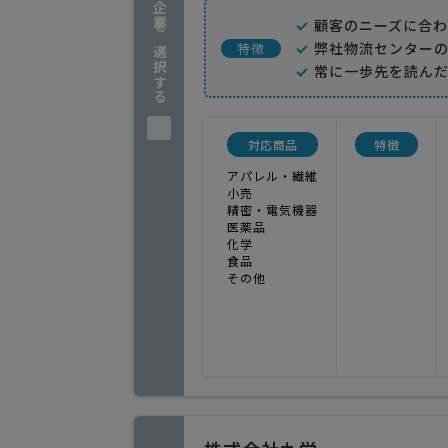
企業を選択する
顧客のニーズに合
弊社物流センター
特徴
常に一歩先を読ん
対応商品
特徴
アパレル・繊維
小売
精密・電気機器
医薬品
化学
食品
その他