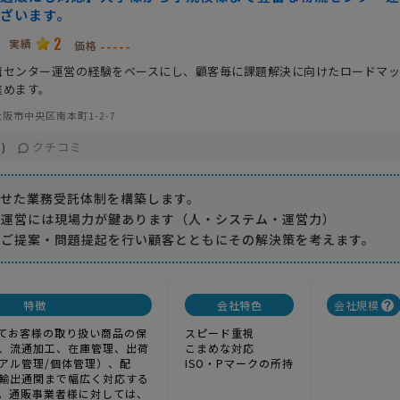
ざいます。
2
実績
-----
価格
流センター運営の経験をベースにし、顧客毎に課題解決に向けたロードマ
進めます。
阪市中央区南本町1-2-7
クチコミ
)
わせた業務受託体制を構築します。
の運営には現場力が鍵あります（人・システム・運営力）
だご提案・問題提起を行い顧客とともにその解決策を考えます。
特徴
会社特色
会社規模
してお客様の取り扱い商品の保
スピード重視
、流通加工、在庫管理、出荷
こまめな対応
アル管理/個体管理）、配
ISO・Pマークの所持
輸出通関まで幅広く対応する
。通販事業者様に対しては、