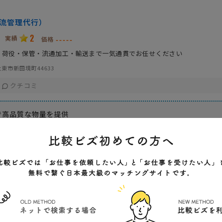
物流管理代行）
2
実績
-----
価格
・荷役・保管・流通加工・輸送まで一気通貫でお任せください
東市新田境町44633
クチコミ
で高品質な物量を提供
できる
保管・流通加工・輸送まで一気通貫で対応可能
特徴
会社特色
会社規模
経験で様々なノウハウがある
融通が利く
通
こまめな対応
建
価格調整可
化
健