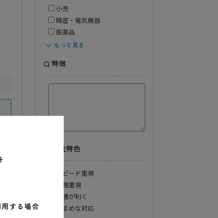
小売
精密・電気機器
医薬品
もっと見る
特徴
会社特色
対応業種
スピード重視
価格重視
信販売
機
融通が利く
粧品
こまめな対応
康食品