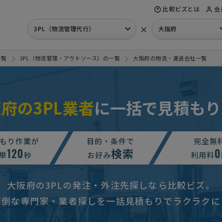
比較ビズとは
会
×
3PL（物流管理代行）
大阪府
一覧
3PL（物流管理・アウトソース）の一覧
大阪府の物流・運送会社一覧
府の3PL業者
に一括で見積もり
・提案依頼
相談して決めたい
大阪府
ース)の相談・提案依頼
予算上限なし
大阪府
もり作業が
目的・条件で
完全無
120
検索
0
・提案依頼
月100万円まで
大阪府
単
秒
お好み
利用料
ース)の相談・提案依頼
相談して決めたい
大阪府
大阪府の3PLの発注・外注先探しなら比較ビズ。
・提案依頼
15万円まで
大阪府
面倒な専門家・業者探しを一括見積もりでラクラクに
・提案依頼
予算上限なし
大阪府