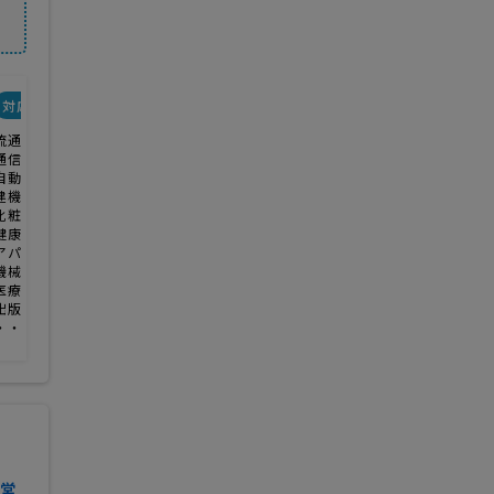
対応業種
流通・小売
通信販売
自動車
建機
化粧品
健康食品
アパレル
機械
医療機器
出版
・・・・・
営