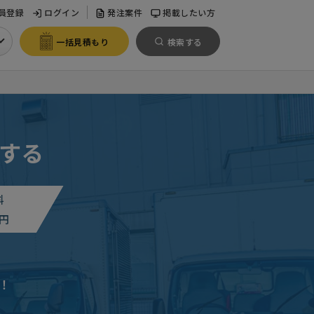
員登録
ログイン
発注案件
掲載したい方
一括見積もり
検索する
する
料
円
！