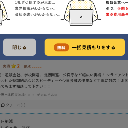
ア
機
出
飲
閉じる
一括見積もりをする
無料
物流管理代行）
2
実績
-----
価格
売・通販会社、学校関連、出版関連、公官庁など幅広い実績！ クライアン
合わせた短期納品などスピーディーや少量多種の作業など丁寧に対応！ お
んでもまず相談して下さい！！
阪市北区天神橋3-8-9 新末広ビル5F
クチコミ(1)
スト削減
イレギュラー対応