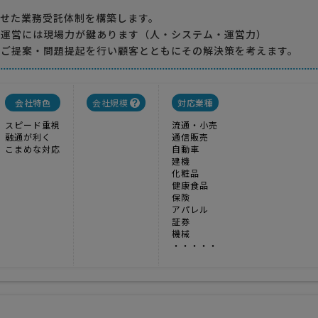
わせた業務受託体制を構築します。
の運営には現場力が鍵あります（人・システム・運営力）
だご提案・問題提起を行い顧客とともにその解決策を考えます。
会社特色
会社規模
対応業種
スピード重視
流通・小売
融通が利く
通信販売
こまめな対応
自動車
建機
化粧品
健康食品
保険
アパレル
証券
機械
・・・・・