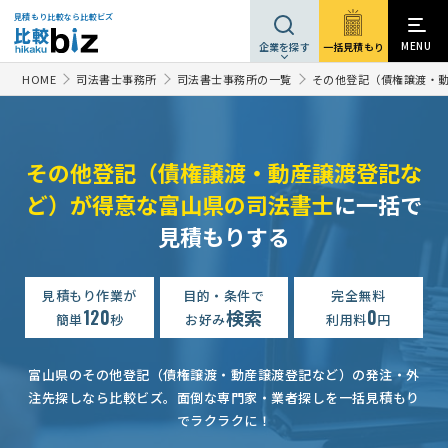
見積もり比較なら比較ビズ
MENU
一括見積もり
企業を探す
HOME
司法書士事務所
司法書士事務所の一覧
その他登記（債権譲渡・
その他登記（債権譲渡・動産譲渡登記な
ど）が得意な富山県の司法書士
に一括で
見積もりする
見積もり作業が
目的・条件で
完全無料
120
検索
0
簡単
秒
お好み
利用料
円
富山県のその他登記（債権譲渡・動産譲渡登記など）の発注・外
注先探しなら比較ビズ。
面倒な専門家・業者探しを一括見積もり
でラクラクに！