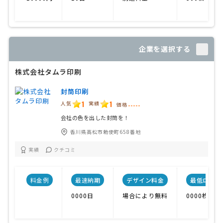
企業を選択する
株式会社タムラ印刷
封筒印刷
1
1
人気
実績
価格
-----
会社の色を出した封筒を！
香川県高松市勅使町658番地
実績
クチコミ
料金例
最速納期
デザイン料金
最低ロット数
0000日
場合により無料
0000枚