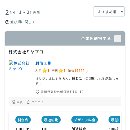
2
1 - 2
件中
件表示
並び順に関して
企業を選択する
株式会社ミヤプロ
封筒印刷
1
1
人気
実績
価格
10000円
オリジナルはもちろん、既製品への印刷にも対応致しま
す！
香川県高松市朝日新町16 - 19
実績
クチコミ
料金例
最速納期
デザイン料金
最低ロット数
10000円
10日
別途料金
500枚