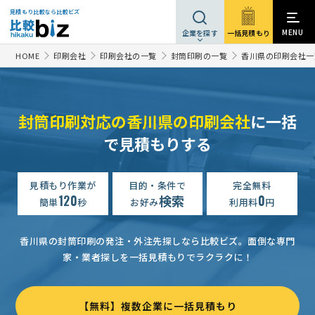
見積もり比較なら比較ビズ
MENU
一括見積もり
企業を探す
HOME
印刷会社
印刷会社の一覧
封筒印刷の一覧
香川県の印刷会社一
封筒印刷対応の香川県の印刷会社
に一括
で見積もりする
見積もり作業が
目的・条件で
完全無料
120
検索
0
簡単
秒
お好み
利用料
円
香川県の封筒印刷の発注・外注先探しなら比較ビズ。
面倒な専門
家・業者探しを一括見積もりでラクラクに！
【無料】複数企業に一括見積もり