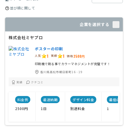
並び順に関して
企業を選択する
株式会社ミヤプロ
ポスターの印刷
1
1
人気
実績
価格
2500円
印刷機で刷る事でカラーマネジメントが完璧です！
香川県高松市朝日新町16 - 19
実績
クチコミ
料金例
最速納期
デザイン料金
最低ロット
2500円
1日
別途料金
1