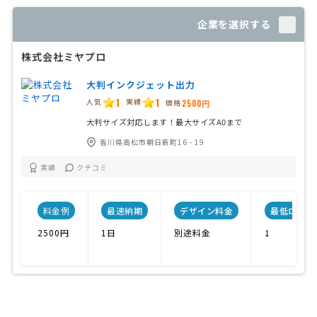
企業を選択する
株式会社ミヤプロ
大判インクジェット出力
1
1
人気
実績
価格
2500円
大判サイズ対応します！最大サイズA0まで
香川県高松市朝日新町16 - 19
実績
クチコミ
料金例
最速納期
デザイン料金
最低ロット
2500円
1日
別途料金
1