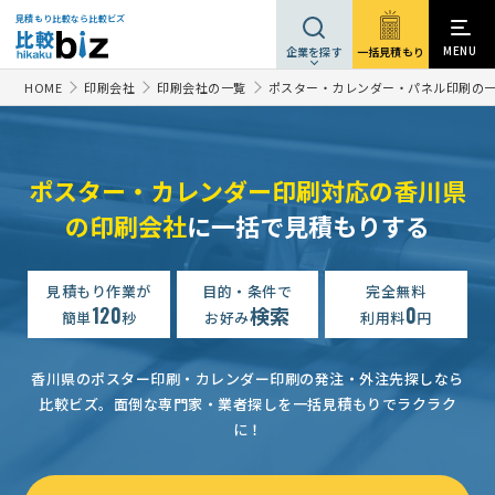
見積もり比較なら比較ビズ
MENU
一括見積もり
企業を探す
HOME
印刷会社
印刷会社の一覧
ポスター・カレンダー・パネル印刷の
ポスター・カレンダー印刷対応の香川県
の印刷会社
に一括で見積もりする
見積もり作業が
目的・条件で
完全無料
120
検索
0
簡単
秒
お好み
利用料
円
香川県のポスター印刷・カレンダー印刷の発注・外注先探しなら
比較ビズ。
面倒な専門家・業者探しを一括見積もりでラクラク
に！