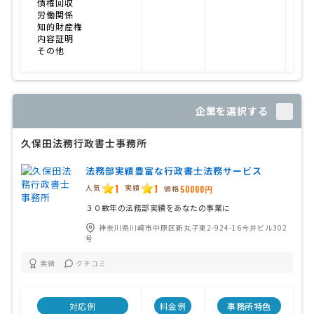
債権回収
労働関係
知的財産権
内容証明
その他
企業を選択する
久保田法務行政書士事務所
法務部実績豊富な行政書士法務サービス
1
1
人気
実績
価格
50000円
３０数年の法務部実績をあなたの事業に
神奈川県川崎市中原区新丸子東2-924-16今井ビル302
号
実績
クチコミ
対応例
料金例
事務所特色