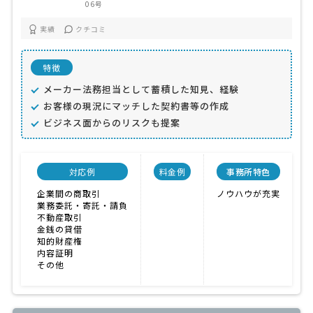
06号
実績
クチコミ
特徴
メーカー法務担当として蓄積した知見、経験
お客様の現況にマッチした契約書等の作成
ビジネス面からのリスクも提案
対応例
料金例
事務所特色
企業間の商取引
ノウハウが充実
業務委託・寄託・請負
不動産取引
金銭の貸借
知的財産権
内容証明
その他