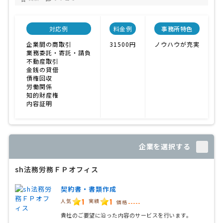
対応例
料金例
事務所特色
企業間の商取引
31500円
ノウハウが充実
2
業務委託・寄託・請負
不動産取引
金銭の貸借
債権回収
労働関係
知的財産権
内容証明
企業を選択する
sh法務労務ＦＰオフィス
契約書・書類作成
1
1
人気
実績
価格
-----
貴社のご要望に沿った内容のサービスを行います。