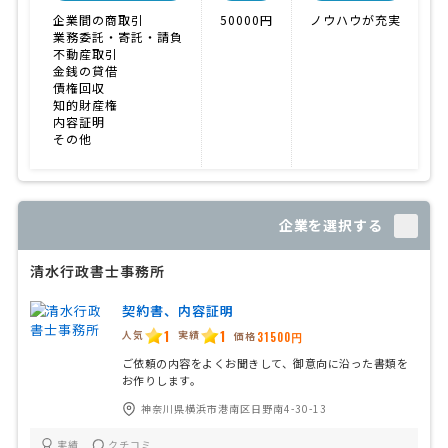
企業間の商取引
50000円
ノウハウが充実
業務委託・寄託・請負
不動産取引
金銭の貸借
債権回収
知的財産権
内容証明
その他
企業を選択する
清水行政書士事務所
契約書、内容証明
1
1
人気
実績
価格
31500円
ご依頼の内容をよくお聞きして、御意向に沿った書類を
お作りします。
神奈川県横浜市港南区日野南4-30-13
実績
クチコミ