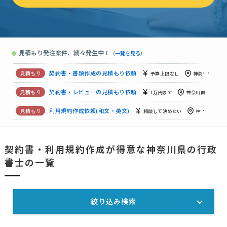
【配信先指定】「整体サロン利用規約」契約書・書類作成の見積もり依頼
【サービス提供契約書の作成】の見積もり依頼
予算上限なし
見積もり発注案件、続々発生中！
●
（
一覧を見る
）
事実婚関係及び生計同一関係に関する申立書について
相談して決
【売買契約書作成】の見積もり依頼
予算上限なし
神奈川県
契約書・書類作成の見積もり依頼
予算上限なし
神奈川県
契約書・レビューの見積もり依頼
1万円まで
神奈川県
利用規約作成依頼(和文・英文)
相談して決めたい
神奈川県
契約書・利用規約作成が得意な神奈川県の行政
【イベントに関する企業対企業（または個人）契約書作成】の見積もり依頼
書士の一覧
契約書・書類作成の見積もり依頼
5万円まで
神奈川県
絞り込み検索