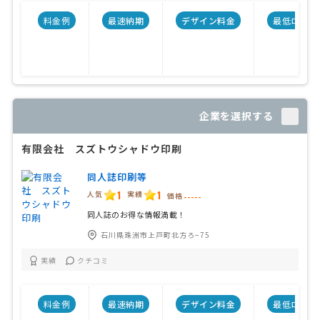
料金例
最速納期
デザイン料金
最低ロット
企業を選択する
有限会社 スズトウシャドウ印刷
同人誌印刷等
1
1
人気
実績
価格
-----
同人誌のお得な情報満載！
石川県珠洲市上戸町北方ろ−75
実績
クチコミ
料金例
最速納期
デザイン料金
最低ロット