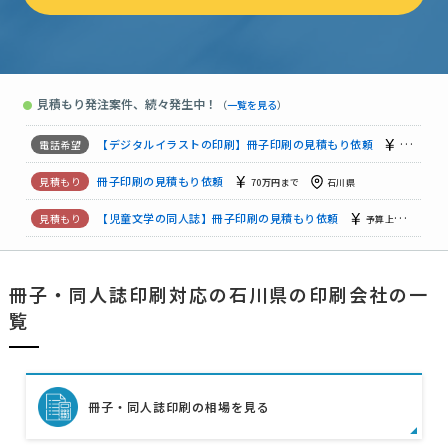
【児童文学の同人誌】冊子印刷の見積もり依頼
予算上限なし
冊子印刷の見積もり依頼
予算上限なし
石川県
見積もり発注案件、続々発生中！
●
（
一覧を見る
）
ハードカバーの絵本印刷の見積もり依頼
50万円まで
石川県
【デジタルイラストの印刷】冊子印刷の見積もり依頼
相談して決
冊子印刷の見積もり依頼
70万円まで
石川県
【児童文学の同人誌】冊子印刷の見積もり依頼
予算上限なし
冊子印刷の見積もり依頼
予算上限なし
石川県
冊子・同人誌印刷対応の石川県の印刷会社の一
ハードカバーの絵本印刷の見積もり依頼
50万円まで
石川県
覧
冊子・同人誌印刷の相場を見る