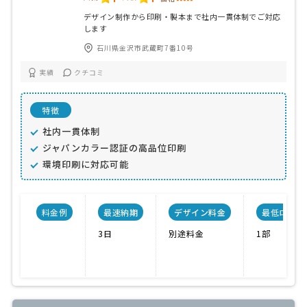
デザイン制作から印刷・製本まで社内一貫体制でご対応
します
石川県金沢市武蔵町7番10号
実績
クチコミ
特徴
社内一貫体制
ジャパンカラー認証の高品位印刷
環境印刷に対応可能
料金例
最速納期
デザイン料金
最低ロット
3日
別途料金
1部