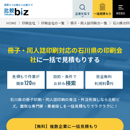
見積もり比較なら比較ビズ
MENU
一括見積もり
企業を探す
HOME
印刷会社
印刷会社の一覧
冊子・同人誌印刷の一覧
石川県の印
冊子・同人誌印刷対応の石川県の印刷会
社
に一括で見積もりする
見積もり作業が
目的・条件で
完全無料
120
検索
0
簡単
秒
お好み
利用料
円
石川県の冊子印刷・同人誌印刷の発注・外注先探しなら比較ビ
ズ。
面倒な専門家・業者探しを一括見積もりでラクラクに！
ハードカバーの絵本印刷の見積もり依頼
50万円まで
石川県
【デジタルイラストの印刷】冊子印刷の見積もり依頼
相談して決
【無料】複数企業に一括見積もり
冊子印刷の見積もり依頼
70万円まで
石川県