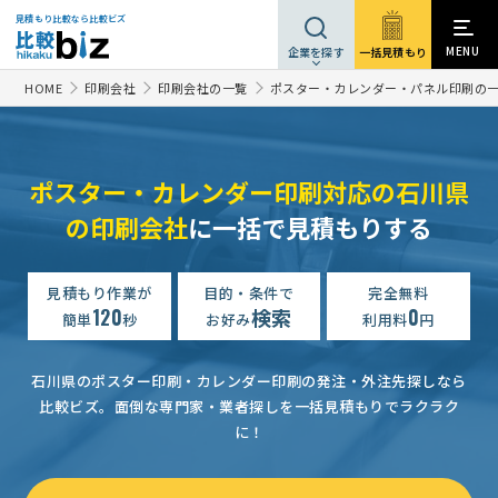
見積もり比較なら比較ビズ
MENU
一括見積もり
企業を探す
HOME
印刷会社
印刷会社の一覧
ポスター・カレンダー・パネル印刷の
ポスター・カレンダー印刷対応の石川県
の印刷会社
に一括で見積もりする
見積もり作業が
目的・条件で
完全無料
120
検索
0
簡単
秒
お好み
利用料
円
石川県のポスター印刷・カレンダー印刷の発注・外注先探しなら
比較ビズ。
面倒な専門家・業者探しを一括見積もりでラクラク
に！