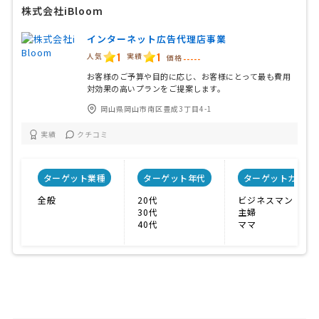
株式会社iBloom
インターネット広告代理店事業
1
1
人気
実績
価格
-----
お客様のご予算や目的に応じ、お客様にとって最も費用
対効果の高いプランをご提案します。
岡山県岡山市南区豊成3丁目4-1
実績
クチコミ
ターゲット業種
ターゲット年代
ターゲットカテゴ
全般
20代
ビジネスマン
30代
主婦
40代
ママ