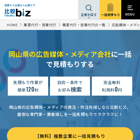
見積もり比較なら比較ビズ
MENU
一括見積もり
企業を探す
HOME
集客代行・営業代行
集客代行・営業代行の一覧
広告媒体・メデ
岡山県の広告媒体・メディア会社
に一括
で見積もりする
見積もり作業が
目的・条件で
完全無料
120
検索
0
簡単
秒
お好み
利用料
円
岡山県の広告媒体・メディアの発注・外注先探しなら比較ビズ。
面倒な専門家・業者探しを一括見積もりでラクラクに！
【無料】複数企業に一括見積もり