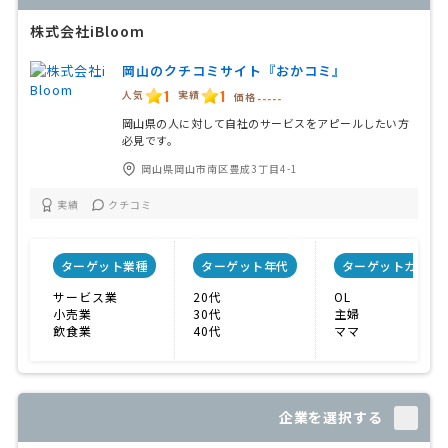
株式会社iBloom
岡山のクチコミサイト『おかコミ』
1
1
人気
実績
価格
-----
岡山県の人に対して自社のサービスをアピールしたい方
必見です。
岡山県岡山市南区豊成3丁目4-1
実績
クチコミ
ターゲット業種
ターゲット年代
ターゲットカテゴ
サービス業
20代
OL
小売業
30代
主婦
飲食業
40代
ママ
企業を選択する